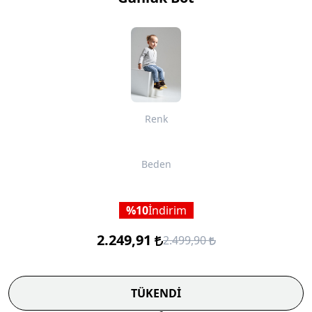
Renk
Beden
10
İndirim
2.249,91
2.499,90
TÜKENDİ