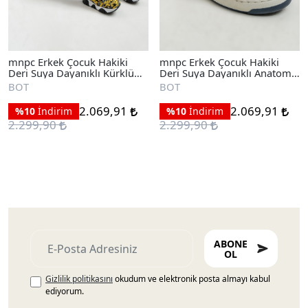
mnpc Erkek Çocuk Hakiki
mnpc Erkek Çocuk Hakiki
Deri Suya Dayanıklı Kürklü
Deri Suya Dayanıklı Anatomik
Günlük Bot
Günlük Bot
BOT
BOT
2.069,91
2.069,91
%10
İndirim
%10
İndirim
2.299,90
2.299,90
ABONE
OL
Gizlilik politikasını
okudum ve elektronik posta almayı kabul
ediyorum.