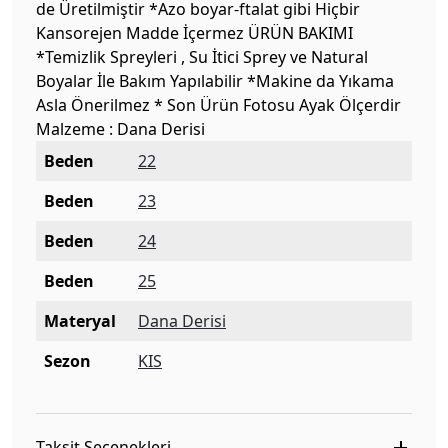
de Üretilmiştir *Azo boyar-ftalat gibi Hiçbir
Kansorejen Madde İçermez ÜRÜN BAKIMI
*Temizlik Spreyleri , Su İtici Sprey ve Natural
Boyalar İle Bakım Yapılabilir *Makine da Yıkama
Asla Önerilmez * Son Ürün Fotosu Ayak Ölçerdir
Malzeme : Dana Derisi
Beden
22
Beden
23
Beden
24
Beden
25
Materyal
Dana Derisi
Sezon
KIS
Taksit Seçenekleri