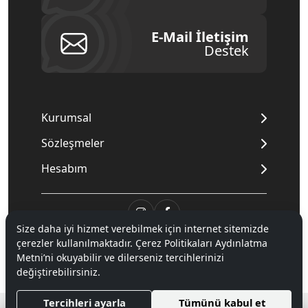
E-Mail İletişim
Destek
Kurumsal
Sözleşmeler
Hesabım
Size daha iyi hizmet verebilmek için internet sitemizde
çerezler kullanılmaktadır. Çerez Politikaları Aydınlatma
© 2020
Mnpc
. Tüm hakları saklıdır.
Metni’ni okuyabilir ve dilerseniz tercihlerinizi
değiştirebilirsiniz.
®
Tercihleri ayarla
Tümünü kabul et
Hipotenüs
Yeni Nesil E-Ticaret Sistemleri ile Hazırlanmıştır.