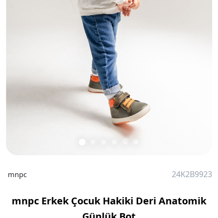
24K2B9923
mnpc
mnpc Erkek Çocuk Hakiki Deri Anatomik
Günlük Bot