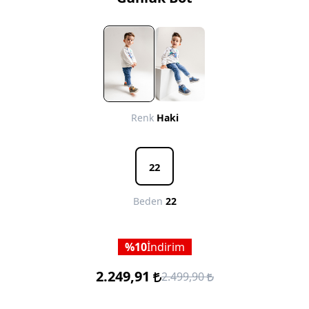
Renk
Haki
22
Beden
22
10
İndirim
2.249,91
2.499,90