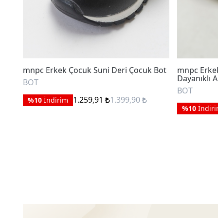
mnpc Erkek Çocuk Suni Deri Çocuk Bot
mnpc Erkek
Dayanıklı 
BOT
BOT
1.259,91
1.399,90
%10
İndirim
%10
İndir