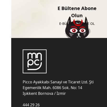
E Bültene Abone
Olun
E-BÜLTENE ABONE OL
Picco Ayakkabı Sanayi ve Ticaret Ltd. Şti
Egemenlik Mah. 6086 Sok. No: 14
Işıkkent Bornova / İzmir
444 29 26