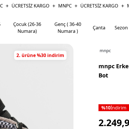
ÜCRETSİZ KARGO
MNPC
ÜCRETSİZ KARGO
M
5
Çocuk (26-36
Genç ( 36-40
Çanta
Sezon
Numara)
Numara )
mnpc
2. ürüne %30 indirim
mnpc Erke
Bot
10
İndirim
2.249,