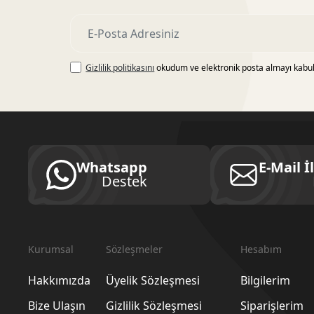
Gizlilik politikasını
okudum ve elektronik posta almayı kabu
Whatsapp
E-Mail İ
Destek
Kurumsal
Sözleşmeler
Hesabım
Hakkımızda
Üyelik Sözleşmesi
Bilgilerim
Bize Ulaşın
Gizlilik Sözleşmesi
Siparişlerim