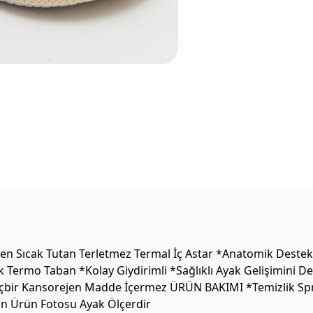
 Sıcak Tutan Terletmez Termal İç Astar *Anatomik Destekli 
k Termo Taban *Kolay Giydirimli *Sağlıklı Ayak Gelişimini 
 Hiçbir Kansorejen Madde İçermez ÜRÜN BAKIMI *Temizlik Sprey
on Ürün Fotosu Ayak Ölçerdir