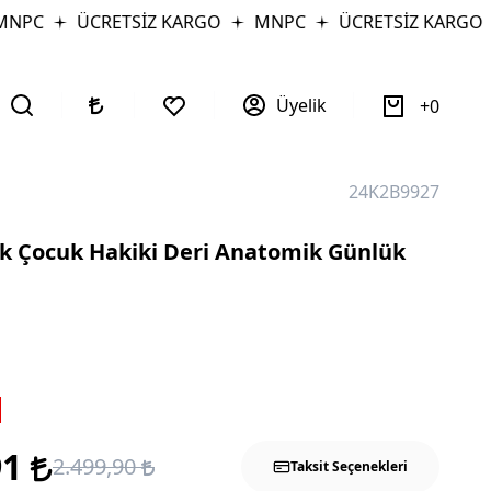
NPC
ÜCRETSİZ KARGO
MNPC
ÜCRETSİZ KARGO
Üyelik
0
24K2B9927
k Çocuk Hakiki Deri Anatomik Günlük
91
2.499,90
Taksit Seçenekleri