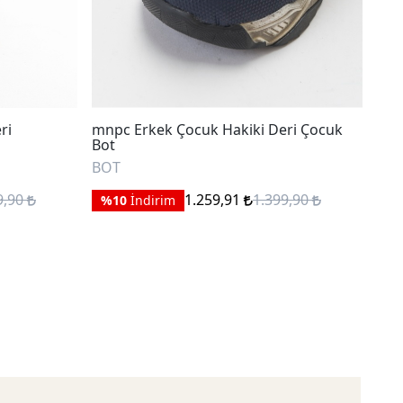
ri
mnpc Erkek Çocuk Hakiki Deri Çocuk
mnp
Bot
Ana
BOT
BO
9,90
1.259,91
1.399,90
%10
İndirim
%