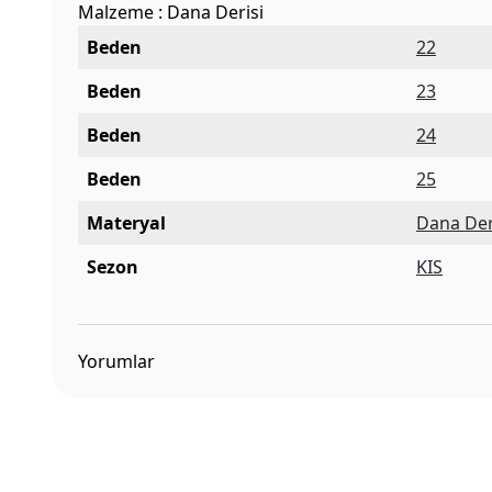
Malzeme : Dana Derisi
Beden
22
Beden
23
Beden
24
Beden
25
Materyal
Dana Der
Sezon
KIS
Yorumlar