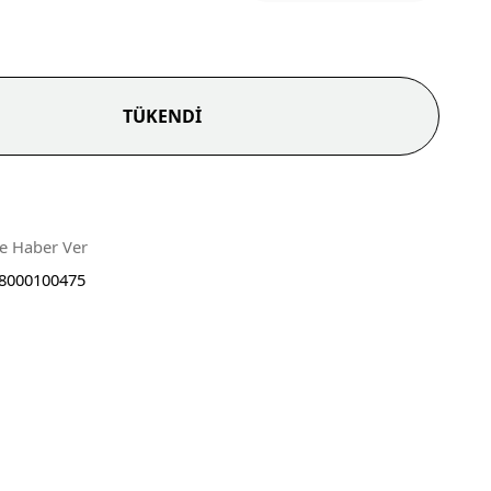
TÜKENDİ
ce Haber Ver
8000100475