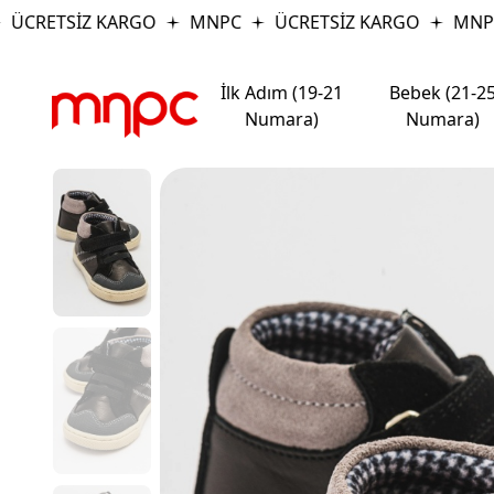
ÜCRETSİZ KARGO
MNPC
ÜCRETSİZ KARGO
MNPC
İlk Adım (19-21
Bebek (21-2
Numara)
Numara)