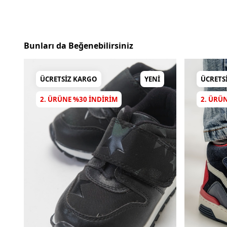
Bunları da Beğenebilirsiniz
ÜCRETSIZ KARGO
YENI
ÜCRETS
2. ÜRÜNE %30 INDIRIM
2. ÜRÜ