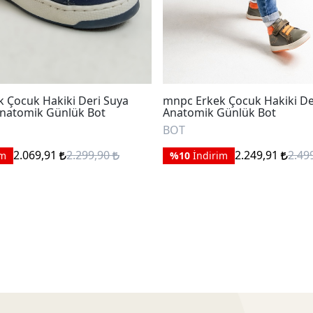
 Çocuk Hakiki Deri Suya
mnpc Erkek Çocuk Hakiki De
Anatomik Günlük Bot
Anatomik Günlük Bot
BOT
2.069,91
2.299,90
2.249,91
2.49
im
%10
İndirim