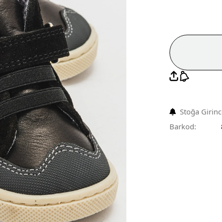
Stoğa Girin
Barkod: