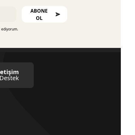
ABONE
OL
l ediyorum.
letişim
Destek