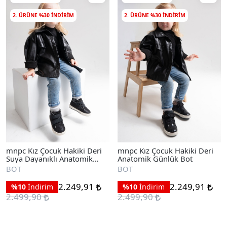
2. ÜRÜNE %30 INDIRIM
2. ÜRÜNE %30 INDIRIM
mnpc Kız Çocuk Hakiki Deri
mnpc Kız Çocuk Hakiki Deri
Suya Dayanıklı Anatomik
Anatomik Günlük Bot
Günlük Bot
BOT
BOT
2.249,91
2.249,91
%10
İndirim
%10
İndirim
2.499,90
2.499,90