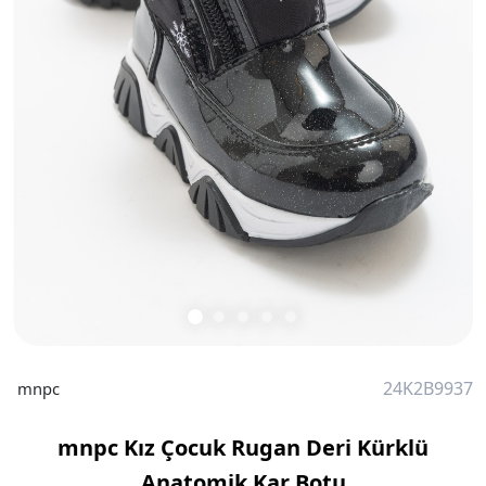
24K2B9937
mnpc
mnpc Kız Çocuk Rugan Deri Kürklü
Anatomik Kar Botu