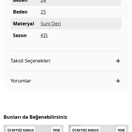
Beden
24
Beden
25
Materyal
Suni Deri
Sezon
KIS
Taksit Seçenekleri
Yorumlar
Bunları da Beğenebilirsiniz
ÜCRETSIZ KARGO
YENI
ÜCRETSIZ KARGO
YENI