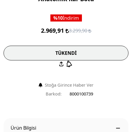
10
İndirim
2.969,91
3.299,90
TÜKENDİ
Stoğa Girince Haber Ver
Barkod:
8000100739
Ürün Bilgisi