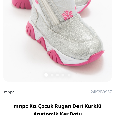
24K2B9937
mnpc
mnpc Kız Çocuk Rugan Deri Kürklü
Anatomik Kar Botu