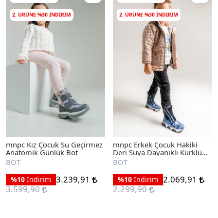
2. ÜRÜNE %30 INDIRIM
2. ÜRÜNE %30 INDIRIM
mnpc Kız Çocuk Su Geçirmez
mnpc Erkek Çocuk Hakiki
Anatomik Günlük Bot
Deri Suya Dayanıklı Kürklü
Günlük Bot
BOT
BOT
3.239,91
2.069,91
%10
İndirim
%10
İndirim
3.599,90
2.299,90