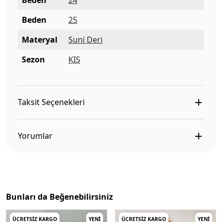
Beden
24
Beden
25
Materyal
Suni Deri
Sezon
KIS
Taksit Seçenekleri
Yorumlar
Bunları da Beğenebilirsiniz
ÜCRETSIZ KARGO
YENI
ÜCRETSIZ KARGO
YENI