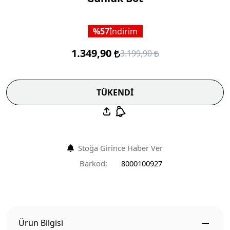
57
İndirim
1.349,90
3.199,90
TÜKENDİ
Stoğa Girince Haber Ver
Barkod:
8000100927
Ürün Bilgisi