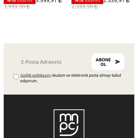
3.599,91
2.339,91
%10
İndirim
%10
İndirim
3.999,90
2.599,90
ABONE
OL
Gizlilik politikasını
okudum ve elektronik posta almayı kabul
ediyorum.