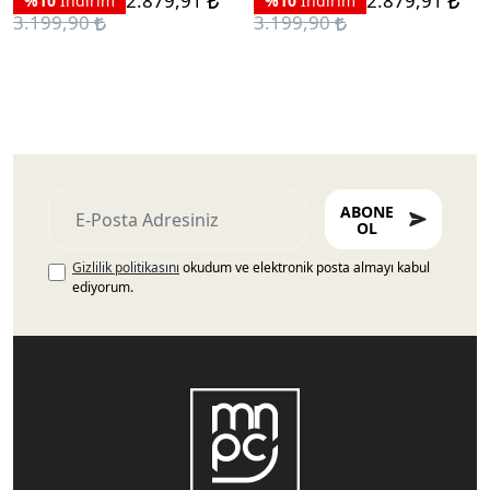
2.879,91
2.879,91
%10
İndirim
%10
İndirim
3.199,90
3.199,90
ABONE
OL
Gizlilik politikasını
okudum ve elektronik posta almayı kabul
ediyorum.