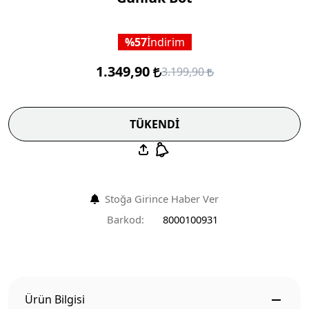
57
İndirim
1.349,90
3.199,90
TÜKENDİ
Stoğa Girince Haber Ver
Barkod:
8000100931
Ürün Bilgisi