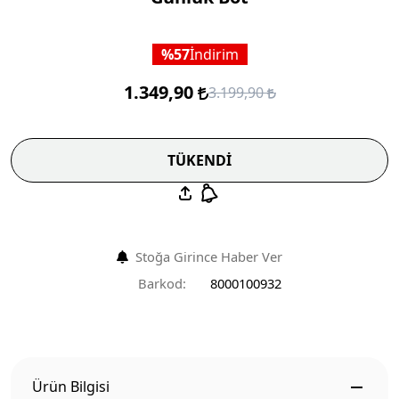
57
İndirim
1.349,90
3.199,90
TÜKENDİ
Stoğa Girince Haber Ver
Barkod:
8000100932
Ürün Bilgisi