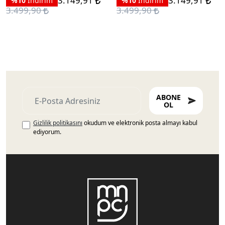
3.149,91
3.149,91
%10
İndirim
%10
İndirim
3.499,90
3.499,90
ABONE
OL
Gizlilik politikasını
okudum ve elektronik posta almayı kabul
ediyorum.