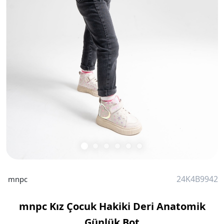
24K4B9942
mnpc
mnpc Kız Çocuk Hakiki Deri Anatomik
Günlük Bot