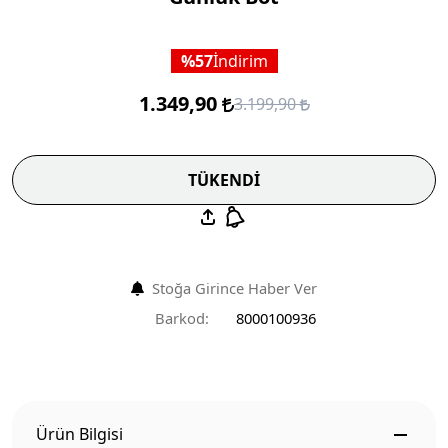
57
İndirim
1.349,90
3.199,90
TÜKENDİ
Stoğa Girince Haber Ver
Barkod:
8000100936
Ürün Bilgisi