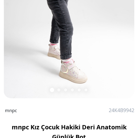
24K4B9942
mnpc
mnpc Kız Çocuk Hakiki Deri Anatomik
Günlük Bot