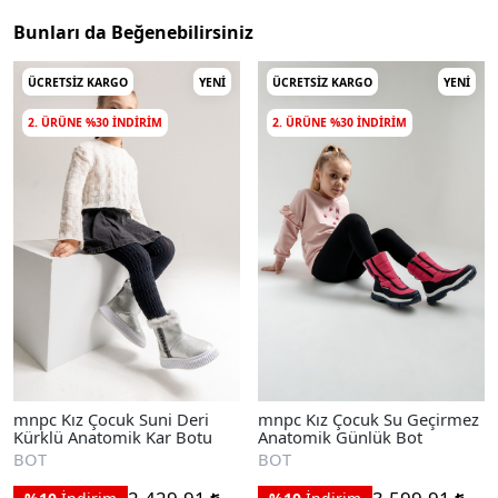
Bunları da Beğenebilirsiniz
ÜCRETSIZ KARGO
YENI
ÜCRETSIZ KARGO
YENI
2. ÜRÜNE %30 INDIRIM
2. ÜRÜNE %30 INDIRIM
mnpc Kız Çocuk Suni Deri
mnpc Kız Çocuk Su Geçirmez
Kürklü Anatomik Kar Botu
Anatomik Günlük Bot
BOT
BOT