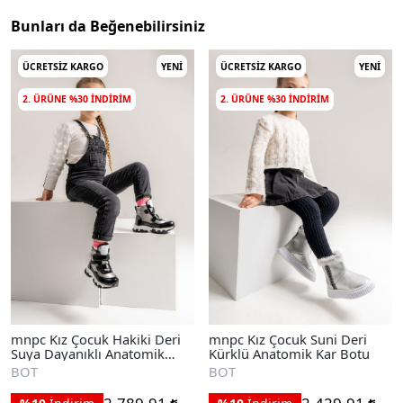
Bunları da Beğenebilirsiniz
ÜCRETSIZ KARGO
YENI
ÜCRETSIZ KARGO
YENI
2. ÜRÜNE %30 INDIRIM
2. ÜRÜNE %30 INDIRIM
mnpc Kız Çocuk Hakiki Deri
mnpc Kız Çocuk Suni Deri
Suya Dayanıklı Anatomik
Kürklü Anatomik Kar Botu
Günlük Bot
BOT
BOT