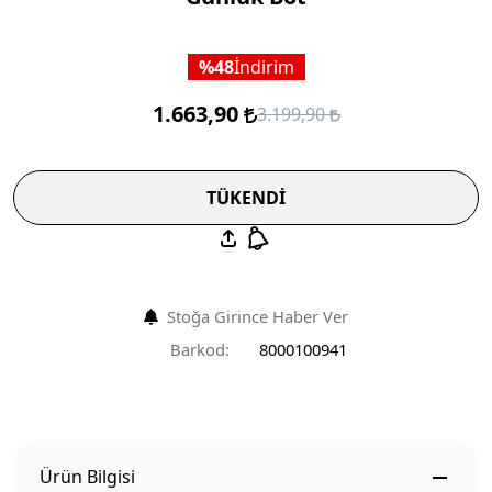
48
İndirim
1.663,90
3.199,90
TÜKENDİ
Stoğa Girince Haber Ver
Barkod:
8000100941
Ürün Bilgisi