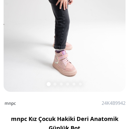
24K4B9942
mnpc
mnpc Kız Çocuk Hakiki Deri Anatomik
Günlük Bot