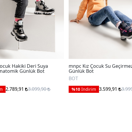
ocuk Hakiki Deri Suya
mnpc Kız Çocuk Su Geçirme
Anatomik Günlük Bot
Günlük Bot
BOT
2.789,91
3.099,90
3.599,91
3.99
im
%10
İndirim