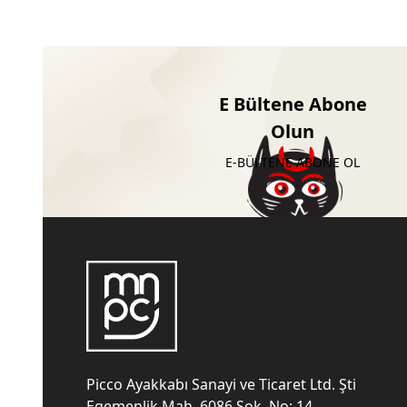
E Bültene Abone
Olun
E-BÜLTENE ABONE OL
Picco Ayakkabı Sanayi ve Ticaret Ltd. Şti
Egemenlik Mah. 6086 Sok. No: 14