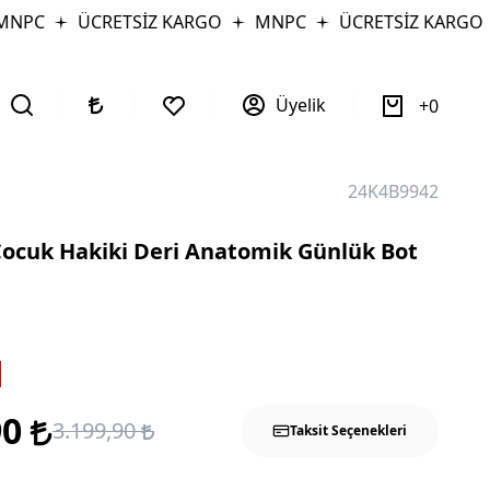
PC
ÜCRETSİZ KARGO
MNPC
ÜCRETSİZ KARGO
Üyelik
0
24K4B9942
Çocuk Hakiki Deri Anatomik Günlük Bot
90
3.199,90
Taksit Seçenekleri