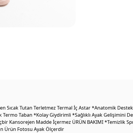
 Sıcak Tutan Terletmez Termal İç Astar *Anatomik Destekli 
k Termo Taban *Kolay Giydirimli *Sağlıklı Ayak Gelişimini 
 Hiçbir Kansorejen Madde İçermez ÜRÜN BAKIMI *Temizlik Sprey
on Ürün Fotosu Ayak Ölçerdir