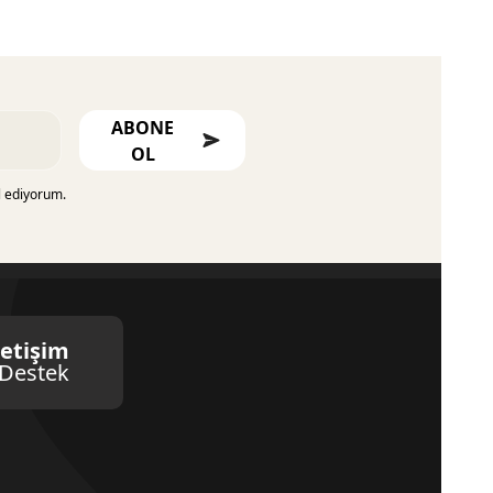
ABONE
OL
l ediyorum.
letişim
Destek