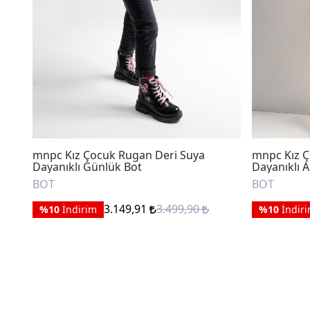
mnpc Kız Çocuk Rugan Deri Suya
mnpc Kız Ç
Dayanıklı Günlük Bot
Dayanıklı 
BOT
BOT
3.149,91
3.499,90
%10
İndirim
%10
İndir