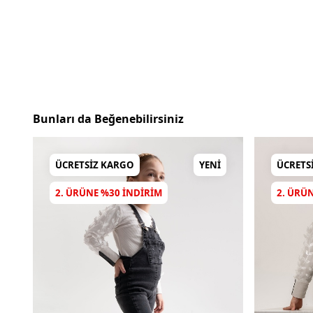
Bunları da Beğenebilirsiniz
ÜCRETSIZ KARGO
YENI
ÜCRETS
2. ÜRÜNE %30 INDIRIM
2. ÜRÜ