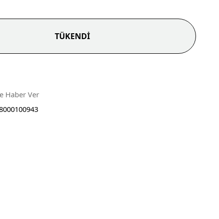
TÜKENDİ
ce Haber Ver
8000100943