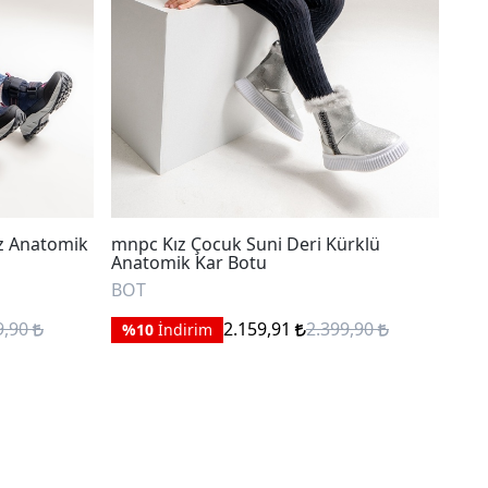
z Anatomik
mnpc Kız Çocuk Suni Deri Kürklü
mnp
Anatomik Kar Botu
Ana
BOT
BO
9,90
2.159,91
2.399,90
%10
İndirim
%