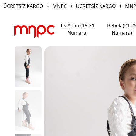
ÜCRETSİZ KARGO
MNPC
ÜCRETSİZ KARGO
MNPC
İlk Adım (19-21
Bebek (21-2
Numara)
Numara)