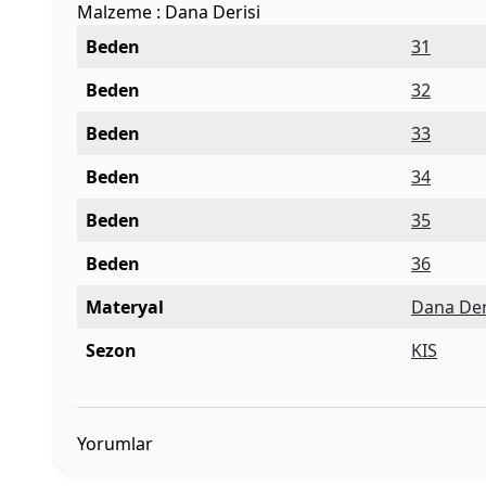
Malzeme : Dana Derisi
Beden
31
Beden
32
Beden
33
Beden
34
Beden
35
Beden
36
Materyal
Dana Der
Sezon
KIS
Yorumlar