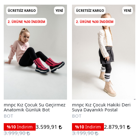
ÜCRETSIZ KARGO
YENI
ÜCRETSIZ KARGO
YENI
2. ÜRÜNE %30 INDIRIM
2. ÜRÜNE %30 INDIRIM
mnpc Kız Çocuk Su Geçirmez
mnpc Kız Çocuk Hakiki Deri
Anatomik Günlük Bot
Suya Dayanıklı Postal
BOT
BOT
3.599,91
2.879,91
%10
İndirim
%10
İndirim
3.999,90
3.199,90