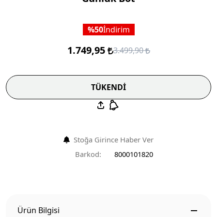
50
İndirim
1.749,95
3.499,90
TÜKENDİ
Stoğa Girince Haber Ver
Barkod:
8000101820
Ürün Bilgisi