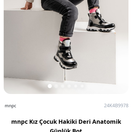
24K4B9978
mnpc
mnpc Kız Çocuk Hakiki Deri Anatomik
Günlük Bot