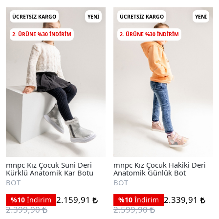
ÜCRETSIZ KARGO
YENI
ÜCRETSIZ KARGO
YENI
2. ÜRÜNE %30 INDIRIM
2. ÜRÜNE %30 INDIRIM
mnpc Kız Çocuk Suni Deri
mnpc Kız Çocuk Hakiki Deri
Kürklü Anatomik Kar Botu
Anatomik Günlük Bot
BOT
BOT
2.159,91
2.339,91
%10
İndirim
%10
İndirim
2.399,90
2.599,90