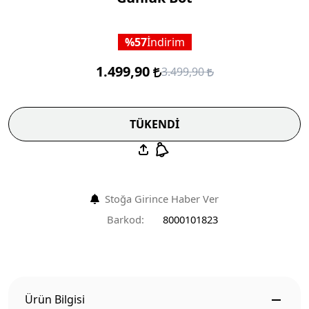
57
İndirim
1.499,90
3.499,90
TÜKENDİ
Stoğa Girince Haber Ver
Barkod:
8000101823
Ürün Bilgisi