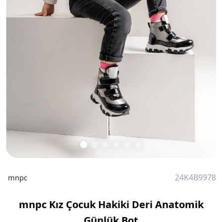
24K4B9978
mnpc
mnpc Kız Çocuk Hakiki Deri Anatomik
Günlük Bot