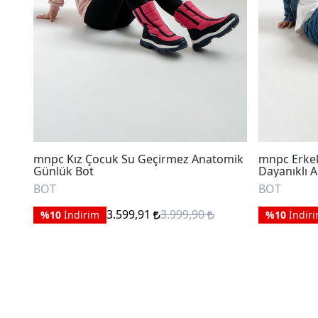
mnpc Kız Çocuk Su Geçirmez Anatomik
mnpc Erkek
Günlük Bot
Dayanıklı 
BOT
BOT
3.599,91
3.999,90
%10
İndirim
%10
İndir