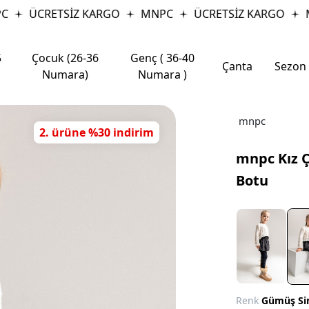
ÜCRETSİZ KARGO
MNPC
ÜCRETSİZ KARGO
MN
5
Çocuk (26-36
Genç ( 36-40
Çanta
Sezon
Numara)
Numara )
mnpc
2. ürüne %30 indirim
mnpc Kız Ç
Botu
Renk
Gümüş Si