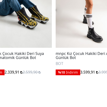
 Çocuk Hakiki Deri Suya
mnpc Kız Çocuk Hakiki Deri
Anatomik Günlük Bot
Günlük Bot
BOT
2.339,91
2.599,90
3.599,91
3.99
im
%10
İndirim