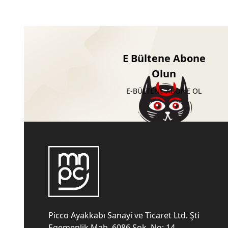
E Bültene Abone
Olun
E-BÜLTENE ABONE OL
Picco Ayakkabı Sanayi ve Ticaret Ltd. Şti
Egemenlik Mah. 6086 Sok. No: 14