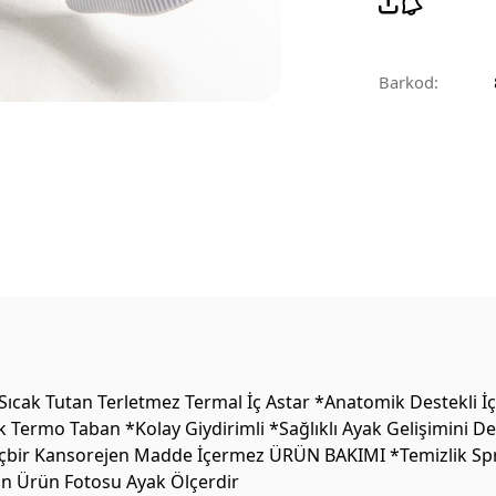
Barkod:
ak Tutan Terletmez Termal İç Astar *Anatomik Destekli İç 
k Termo Taban *Kolay Giydirimli *Sağlıklı Ayak Gelişimini 
 Hiçbir Kansorejen Madde İçermez ÜRÜN BAKIMI *Temizlik Sprey
on Ürün Fotosu Ayak Ölçerdir