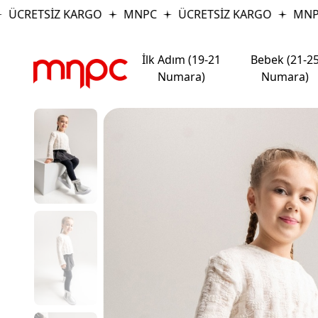
ÜCRETSİZ KARGO
MNPC
ÜCRETSİZ KARGO
MNPC
İlk Adım (19-21
Bebek (21-2
Numara)
Numara)