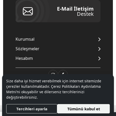
E-Mail İletişim
Destek
Kurumsal
Sözleşmeler
Hesabım
Size daha iyi hizmet verebilmek için internet sitemizde
çerezler kullanılmaktadır. Çerez Politikaları Aydınlatma
© 2020
Mnpc
. Tüm hakları saklıdır.
Metni’ni okuyabilir ve dilerseniz tercihlerinizi
değiştirebilirsiniz.
®
Tercihleri ayarla
Tümünü kabul et
Hipotenüs
Yeni Nesil E-Ticaret Sistemleri ile Hazırlanmıştır.
0