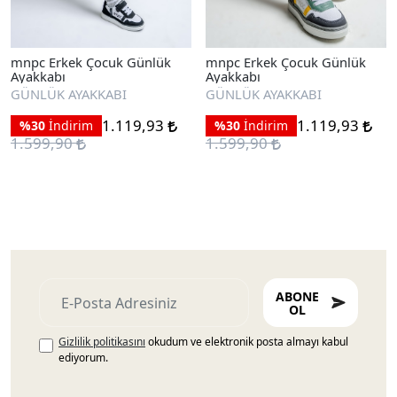
mnpc Erkek Çocuk Günlük
mnpc Erkek Çocuk Günlük
Ayakkabı
Ayakkabı
GÜNLÜK AYAKKABI
GÜNLÜK AYAKKABI
1.119,93
1.119,93
%30
İndirim
%30
İndirim
1.599,90
1.599,90
ABONE
OL
Gizlilik politikasını
okudum ve elektronik posta almayı kabul
ediyorum.