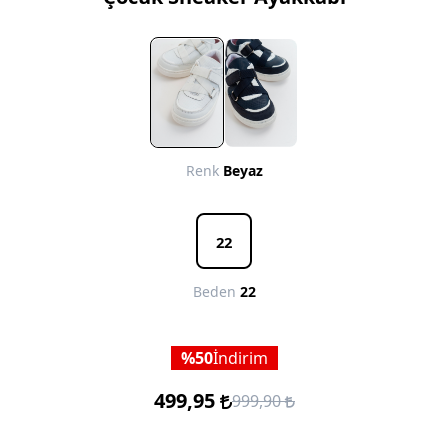
Renk
Beyaz
22
Beden
22
50
İndirim
499,95
999,90