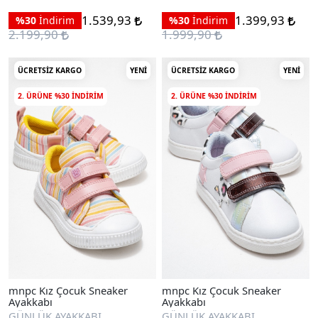
1.539,93
1.399,93
%30
İndirim
%30
İndirim
2.199,90
1.999,90
ÜCRETSIZ KARGO
YENI
ÜCRETSIZ KARGO
YENI
2. ÜRÜNE %30 INDIRIM
2. ÜRÜNE %30 INDIRIM
mnpc Kız Çocuk Sneaker
mnpc Kız Çocuk Sneaker
Ayakkabı
Ayakkabı
GÜNLÜK AYAKKABI
GÜNLÜK AYAKKABI