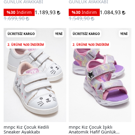
GÜNLÜK AYAKKABI
GÜNLÜK AYAKKABI
1.189,93
1.084,93
%30
İndirim
%30
İndirim
1.699,90
1.549,90
ÜCRETSIZ KARGO
YENI
ÜCRETSIZ KARGO
YENI
2. ÜRÜNE %30 INDIRIM
2. ÜRÜNE %30 INDIRIM
mnpc Kız Çocuk Kedili
mnpc Kız Çocuk Işıklı
Sneaker Ayakkabı
Anatomik Hafif Günlük