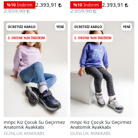
2.393,91
2.393,91
%10
İndirim
%10
İndirim
2.659,90
2.659,90
ÜCRETSIZ KARGO
YENI
ÜCRETSIZ KARGO
YENI
2. ÜRÜNE %30 INDIRIM
2. ÜRÜNE %30 INDIRIM
mnpc Kız Çocuk Su Geçirmez
mnpc Kız Çocuk Su Geçirmez
Anatomik Ayakkabı
Anatomik Ayakkabı
GÜNLÜK AYAKKABI
GÜNLÜK AYAKKABI