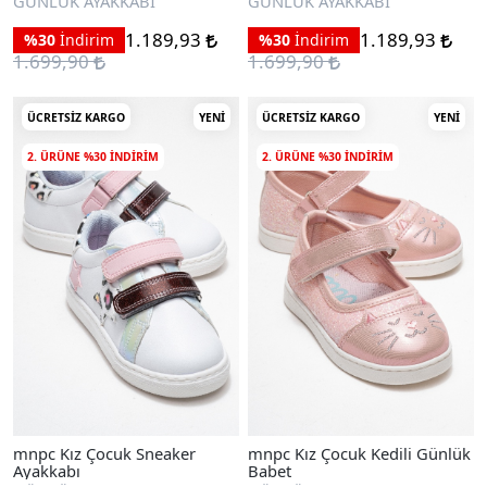
GÜNLÜK AYAKKABI
GÜNLÜK AYAKKABI
1.189,93
1.189,93
%30
İndirim
%30
İndirim
1.699,90
1.699,90
ÜCRETSIZ KARGO
YENI
ÜCRETSIZ KARGO
YENI
2. ÜRÜNE %30 INDIRIM
2. ÜRÜNE %30 INDIRIM
mnpc Kız Çocuk Sneaker
mnpc Kız Çocuk Kedili Günlük
Ayakkabı
Babet