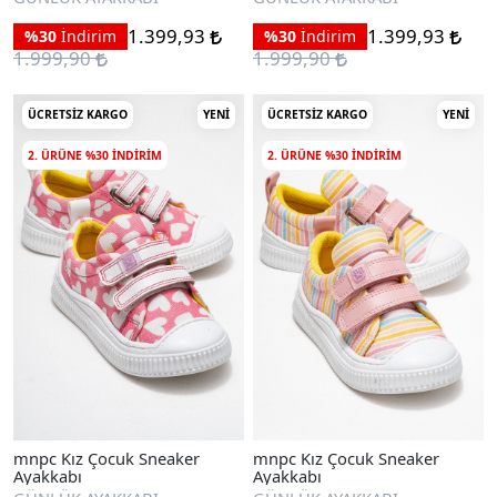
1.399,93
1.399,93
%30
İndirim
%30
İndirim
1.999,90
1.999,90
ÜCRETSIZ KARGO
YENI
ÜCRETSIZ KARGO
YENI
2. ÜRÜNE %30 INDIRIM
2. ÜRÜNE %30 INDIRIM
mnpc Kız Çocuk Sneaker
mnpc Kız Çocuk Sneaker
Ayakkabı
Ayakkabı