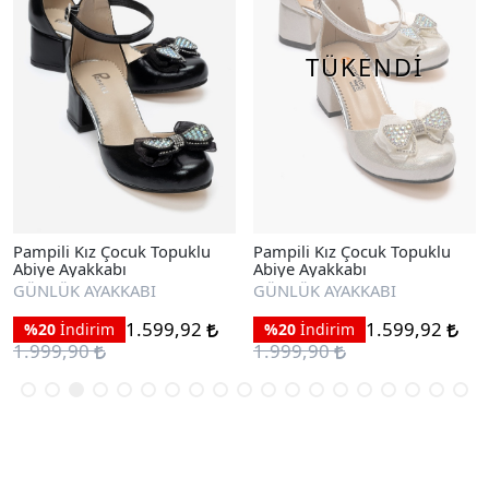
TÜKENDİ
Pampili Kız Çocuk Topuklu
Pampili Kız Çocuk Topuklu
Abiye Ayakkabı
Abiye Ayakkabı
GÜNLÜK AYAKKABI
GÜNLÜK AYAKKABI
1.599,92
1.599,92
%20
İndirim
%20
İndirim
1.999,90
1.999,90