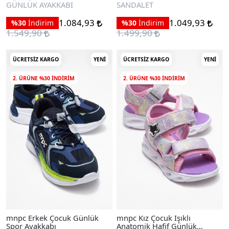
Sandalet
GÜNLÜK AYAKKABI
SANDALET
1.084,93
1.049,93
%30
İndirim
%30
İndirim
1.549,90
1.499,90
ÜCRETSIZ KARGO
YENI
ÜCRETSIZ KARGO
YENI
2. ÜRÜNE %30 INDIRIM
2. ÜRÜNE %30 INDIRIM
mnpc Erkek Çocuk Günlük
mnpc Kız Çocuk Işıklı
Spor Ayakkabı
Anatomik Hafif Günlük