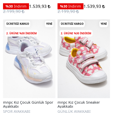
1.539,93
1.539,93
%30
İndirim
%30
İndirim
2.199,90
2.199,90
ÜCRETSIZ KARGO
YENI
ÜCRETSIZ KARGO
YENI
2. ÜRÜNE %30 INDIRIM
2. ÜRÜNE %30 INDIRIM
mnpc Kız Çocuk Günlük Spor
mnpc Kız Çocuk Sneaker
Ayakkabı
Ayakkabı
SPOR AYAKKABI
GÜNLÜK AYAKKABI