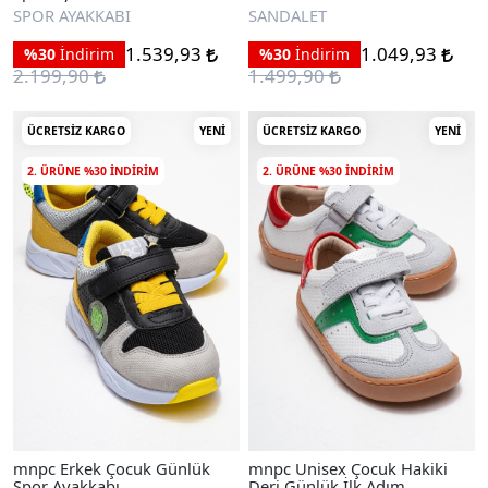
Sandalet
SPOR AYAKKABI
SANDALET
1.539,93
1.049,93
%30
İndirim
%30
İndirim
2.199,90
1.499,90
ÜCRETSIZ KARGO
YENI
ÜCRETSIZ KARGO
YENI
2. ÜRÜNE %30 INDIRIM
2. ÜRÜNE %30 INDIRIM
mnpc Erkek Çocuk Günlük
mnpc Unisex Çocuk Hakiki
Spor Ayakkabı
Deri Günlük İlk Adım