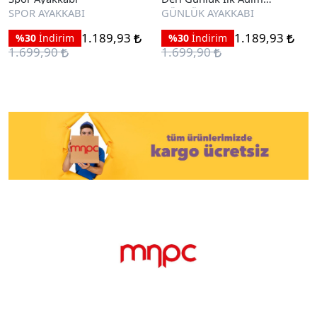
Ayakkabı
SPOR AYAKKABI
GÜNLÜK AYAKKABI
1.189,93
1.189,93
%30
İndirim
%30
İndirim
1.699,90
1.699,90