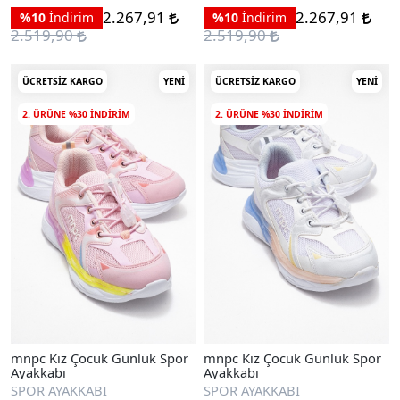
2.267,91
2.267,91
%10
İndirim
%10
İndirim
2.519,90
2.519,90
ÜCRETSIZ KARGO
YENI
ÜCRETSIZ KARGO
YENI
2. ÜRÜNE %30 INDIRIM
2. ÜRÜNE %30 INDIRIM
mnpc Kız Çocuk Günlük Spor
mnpc Kız Çocuk Günlük Spor
Ayakkabı
Ayakkabı
SPOR AYAKKABI
SPOR AYAKKABI