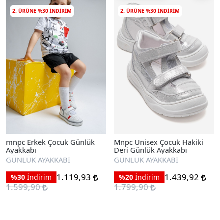
2. ÜRÜNE %30 INDIRIM
2. ÜRÜNE %30 INDIRIM
mnpc Erkek Çocuk Günlük
Mnpc Unisex Çocuk Hakiki
Ayakkabı
Deri Günlük Ayakkabı
GÜNLÜK AYAKKABI
GÜNLÜK AYAKKABI
1.119,93
1.439,92
%30
İndirim
%20
İndirim
1.599,90
1.799,90