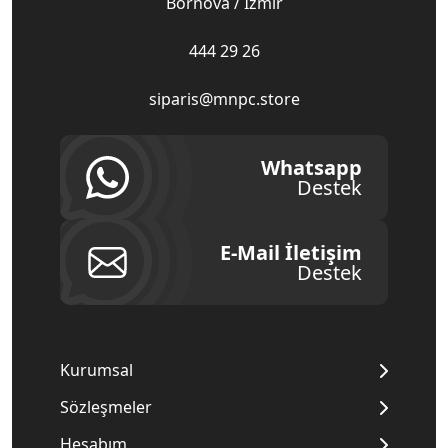
Bornova / İzmir
444 29 26
siparis@mnpc.store
Whatsapp
Destek
E-Mail İletişim
Destek
Kurumsal
Sözleşmeler
Hesabım