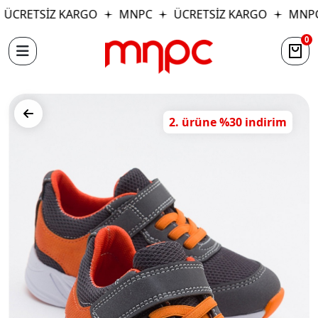
ÜCRETSİZ KARGO
MNPC
ÜCRETSİZ KARGO
MNPC
0
2. ürüne %30 indirim