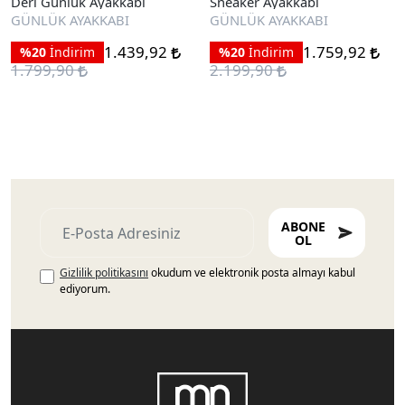
Deri Günlük Ayakkabı
Sneaker Ayakkabı
GÜNLÜK AYAKKABI
GÜNLÜK AYAKKABI
1.439,92
1.759,92
%20
İndirim
%20
İndirim
1.799,90
2.199,90
ABONE
OL
Gizlilik politikasını
okudum ve elektronik posta almayı kabul
ediyorum.