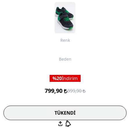
Renk
Beden
20
İndirim
799,90
999,90
TÜKENDİ