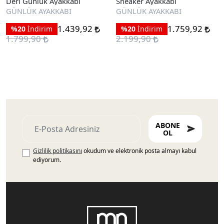
Deri Günlük Ayakkabı
Sneaker Ayakkabı
GÜNLÜK AYAKKABI
GÜNLÜK AYAKKABI
1.439,92
1.759,92
%20
İndirim
%20
İndirim
1.799,90
2.199,90
ABONE
OL
Gizlilik politikasını
okudum ve elektronik posta almayı kabul
ediyorum.