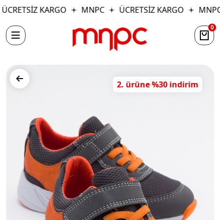
ÜCRETSİZ KARGO
MNPC
ÜCRETSİZ KARGO
MNPC
0
2. ürüne %30 indirim