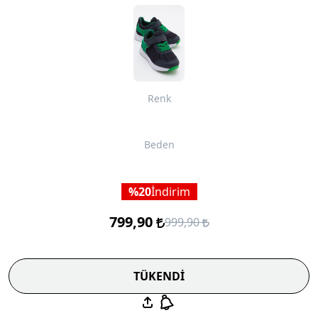
Renk
Beden
20
İndirim
799,90
999,90
TÜKENDİ