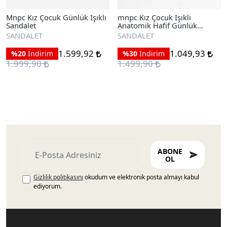
Mnpc Kız Çocuk Günlük Işıklı
mnpc Kız Çocuk Işıklı
Sandalet
Anatomik Hafif Günlük
Sandalet
SANDALET
SANDALET
1.599,92
1.049,93
%20
İndirim
%30
İndirim
1.999,90
1.499,90
ABONE
OL
Gizlilik politikasını
okudum ve elektronik posta almayı kabul
ediyorum.