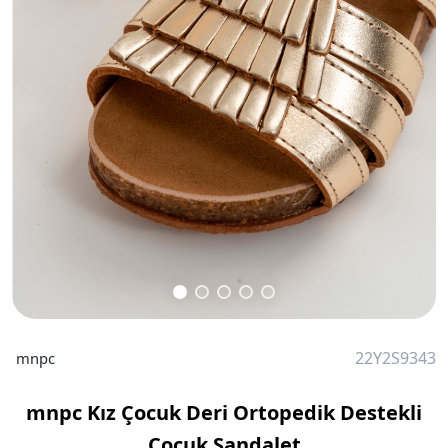
22Y2S9343
mnpc
mnpc Kız Çocuk Deri Ortopedik Destekli
Çocuk Sandalet