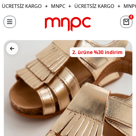
ÜCRETSİZ KARGO
MNPC
ÜCRETSİZ KARGO
MNPC
0
2. ürüne %30 indirim