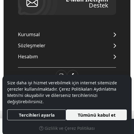
Destek
Kurumsal
Sözleşmeler
Hesabım
Size daha iyi hizmet verebilmek için internet sitemizde
çerezler kullanılmaktadır. Çerez Politikaları Aydınlatma
© 2020
Mnpc
. Tüm hakları saklıdır.
Metni’ni okuyabilir ve dilerseniz tercihlerinizi
değiştirebilirsiniz.
®
Tercihleri ayarla
Tümünü kabul et
Hipotenüs
Yeni Nesil E-Ticaret Sistemleri ile Hazırlanmıştır.
0
Gizlilik ve Çerez Politikası
MENÜ
ARAMA
PARA BIRIMI SEÇINIZ
FAVORILERIM
ÜYELIK
SEPETIM