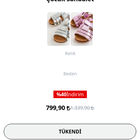
Renk
Beden
40
İndirim
799,90
1.339,90
TÜKENDİ