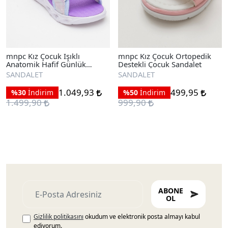
mnpc Kız Çocuk Işıklı
mnpc Kız Çocuk Ortopedik
Anatomik Hafif Günlük
Destekli Çocuk Sandalet
Sandalet
SANDALET
SANDALET
1.049,93
499,95
%30
İndirim
%50
İndirim
1.499,90
999,90
ABONE
OL
Gizlilik politikasını
okudum ve elektronik posta almayı kabul
ediyorum.