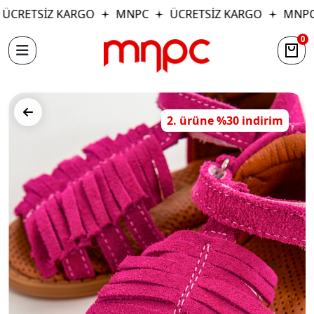
ÜCRETSİZ KARGO
MNPC
ÜCRETSİZ KARGO
MNPC
0
2. ürüne %30 indirim