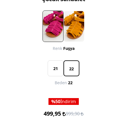
Renk
Fuşya
21
22
Beden
22
50
İndirim
499,95
999,90