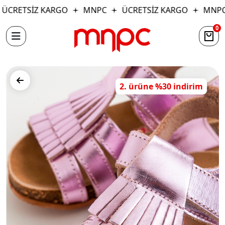
CRETSİZ KARGO
MNPC
ÜCRETSİZ KARGO
MNPC
0
2. ürüne %30 indirim