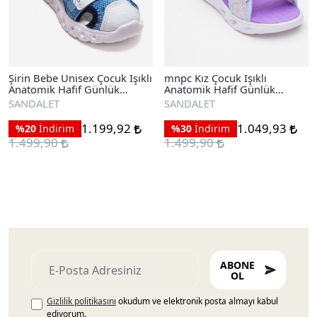
Şirin Bebe Unisex Çocuk Işıklı
mnpc Kız Çocuk Işıklı
Anatomik Hafif Günlük
Anatomik Hafif Günlük
Sandalet
Sandalet
SANDALET
SANDALET
1.199,92
1.049,93
%20
İndirim
%30
İndirim
1.499,90
1.499,90
ABONE
OL
Gizlilik politikasını
okudum ve elektronik posta almayı kabul
ediyorum.