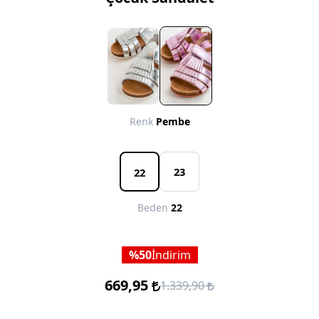
Renk
Pembe
23
22
Beden
22
50
İndirim
669,95
1.339,90