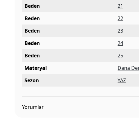
Beden
21
Beden
22
Beden
23
Beden
24
Beden
25
Materyal
Dana Der
Sezon
YAZ
Yorumlar