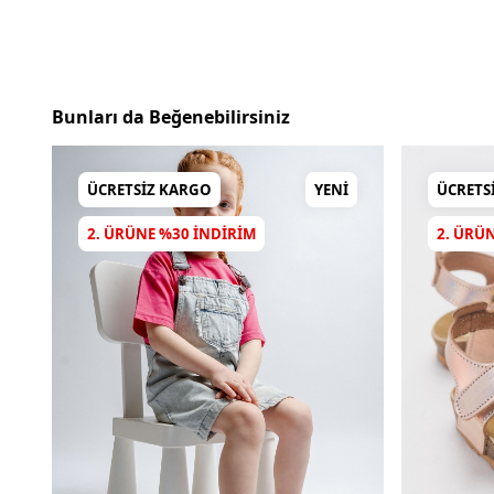
Bunları da Beğenebilirsiniz
ÜCRETSIZ KARGO
YENI
ÜCRETS
2. ÜRÜNE %30 INDIRIM
2. ÜRÜ