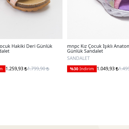
ocuk Hakiki Deri Günlük
mnpc Kız Çocuk Işıklı Anatom
alet
Günlük Sandalet
SANDALET
1.259,93
1.799,90
1.049,93
1.49
im
%30
İndirim