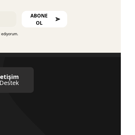
ABONE
OL
l ediyorum.
letişim
Destek