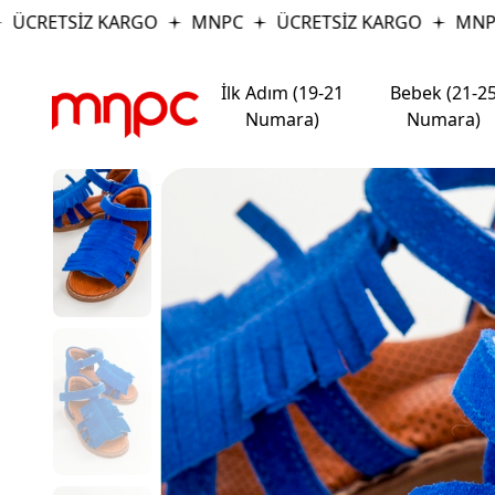
CRETSİZ KARGO
MNPC
ÜCRETSİZ KARGO
MNPC
İlk Adım (19-21
Bebek (21-2
Numara)
Numara)