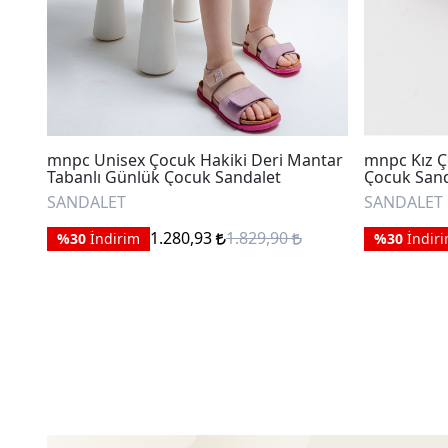
mnpc Unisex Çocuk Hakiki Deri Mantar
mnpc Kız Ç
Tabanlı Günlük Çocuk Sandalet
Çocuk Sand
SANDALET
SANDALET
1.280,93
1.829,90
%30
İndirim
%30
İndir