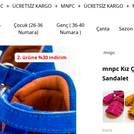
ÜCRETSİZ KARGO
MNPC
ÜCRETSİZ KARGO
MN
5
Çocuk (26-36
Genç ( 36-40
Çanta
Sezon
Numara)
Numara )
mnpc
2. ürüne %30 indirim
mnpc Kız Ç
Sandalet
Renk