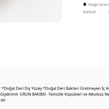
Stoğa Girin
Barkod:
*Doğal Deri Dış Yüzey *Doğal Deri Bakteri Üretmeyen İç As
Giydirimli -ÜRÜN BAKIMI- -Temizlik Köpükleri ve Alkolsüz Nem
rdir