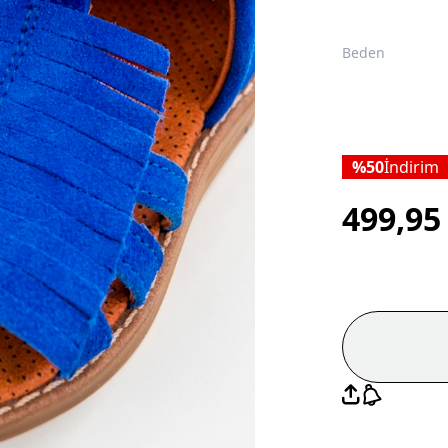
Beden
50
İndirim
499,9