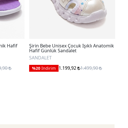
ik Hafif
Şirin Bebe Unisex Çocuk Işıklı Anatomik
mnp
Hafif Günlük Sandalet
Des
SANDALET
SA
9,90
1.199,92
1.499,90
%20
İndirim
%