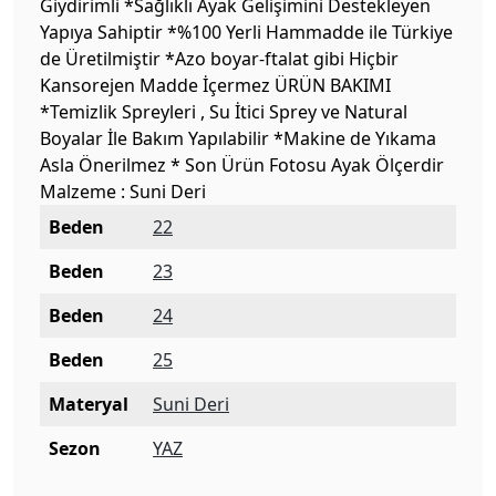
Giydirimli *Sağlıklı Ayak Gelişimini Destekleyen
Yapıya Sahiptir *%100 Yerli Hammadde ile Türkiye
de Üretilmiştir *Azo boyar-ftalat gibi Hiçbir
Kansorejen Madde İçermez ÜRÜN BAKIMI
*Temizlik Spreyleri , Su İtici Sprey ve Natural
Boyalar İle Bakım Yapılabilir *Makine de Yıkama
Asla Önerilmez * Son Ürün Fotosu Ayak Ölçerdir
Malzeme : Suni Deri
Beden
22
Beden
23
Beden
24
Beden
25
Materyal
Suni Deri
Sezon
YAZ