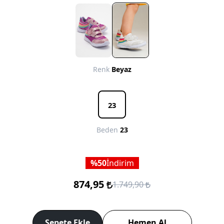
Renk
Beyaz
23
Beden
23
50
İndirim
874,95
1.749,90
Sepete Ekle
Hemen Al