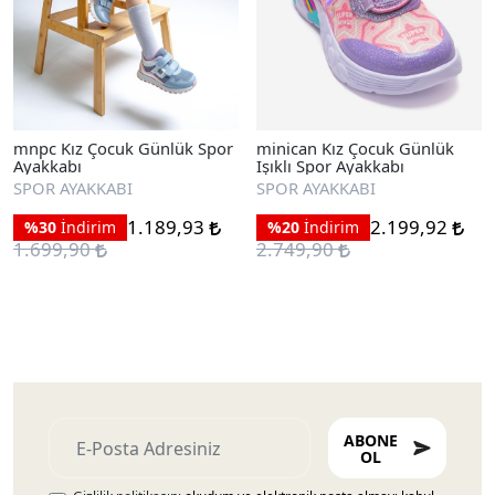
mnpc Kız Çocuk Günlük Spor
minican Kız Çocuk Günlük
Ayakkabı
Işıklı Spor Ayakkabı
SPOR AYAKKABI
SPOR AYAKKABI
1.189,93
2.199,92
%30
İndirim
%20
İndirim
1.699,90
2.749,90
ABONE
OL