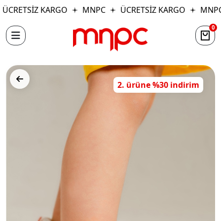
ÜCRETSİZ KARGO
MNPC
ÜCRETSİZ KARGO
MNPC
0
2. ürüne %30 indirim