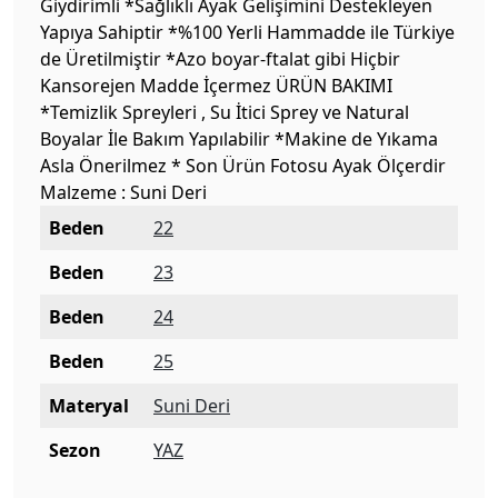
Giydirimli *Sağlıklı Ayak Gelişimini Destekleyen
Yapıya Sahiptir *%100 Yerli Hammadde ile Türkiye
de Üretilmiştir *Azo boyar-ftalat gibi Hiçbir
Kansorejen Madde İçermez ÜRÜN BAKIMI
*Temizlik Spreyleri , Su İtici Sprey ve Natural
Boyalar İle Bakım Yapılabilir *Makine de Yıkama
Asla Önerilmez * Son Ürün Fotosu Ayak Ölçerdir
Malzeme : Suni Deri
Beden
22
Beden
23
Beden
24
Beden
25
Materyal
Suni Deri
Sezon
YAZ