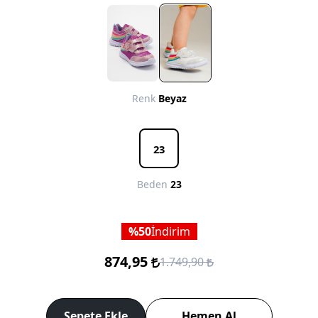
Renk
Beyaz
23
Beden
23
50
İndirim
874,95
1.749,90
Sepete Ekle
Hemen Al