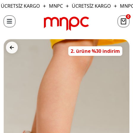
ÜCRETSİZ KARGO
MNPC
ÜCRETSİZ KARGO
MNPC
0
2. ürüne %30 indirim