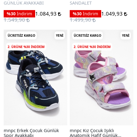
Sandalet
GÜNLÜK AYAKKABI
SANDALET
1.084,93
1.049,93
%30
İndirim
%30
İndirim
1.549,90
1.499,90
ÜCRETSIZ KARGO
YENI
ÜCRETSIZ KARGO
YENI
2. ÜRÜNE %30 INDIRIM
2. ÜRÜNE %30 INDIRIM
mnpc Erkek Çocuk Günlük
mnpc Kız Çocuk Işıklı
Spor Ayakkabı
Anatomik Hafif Günlük