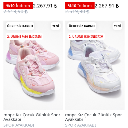
2.267,91
2.267,91
%10
İndirim
%10
İndirim
2.519,90
2.519,90
ÜCRETSIZ KARGO
YENI
ÜCRETSIZ KARGO
YENI
2. ÜRÜNE %30 INDIRIM
2. ÜRÜNE %30 INDIRIM
mnpc Kız Çocuk Günlük Spor
mnpc Kız Çocuk Günlük Spor
Ayakkabı
Ayakkabı
SPOR AYAKKABI
SPOR AYAKKABI