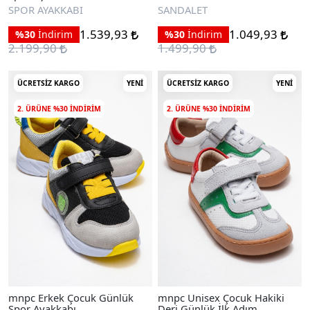
Sandalet
SPOR AYAKKABI
SANDALET
1.539,93
1.049,93
%30
İndirim
%30
İndirim
2.199,90
1.499,90
ÜCRETSIZ KARGO
YENI
ÜCRETSIZ KARGO
YENI
2. ÜRÜNE %30 INDIRIM
2. ÜRÜNE %30 INDIRIM
mnpc Erkek Çocuk Günlük
mnpc Unisex Çocuk Hakiki
Spor Ayakkabı
Deri Günlük İlk Adım