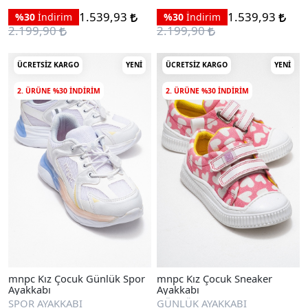
1.539,93
1.539,93
%30
İndirim
%30
İndirim
2.199,90
2.199,90
ÜCRETSIZ KARGO
YENI
ÜCRETSIZ KARGO
YENI
2. ÜRÜNE %30 INDIRIM
2. ÜRÜNE %30 INDIRIM
mnpc Kız Çocuk Günlük Spor
mnpc Kız Çocuk Sneaker
Ayakkabı
Ayakkabı
SPOR AYAKKABI
GÜNLÜK AYAKKABI