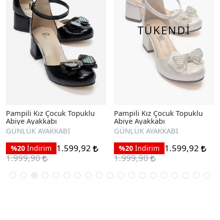
TÜKENDİ
Pampili Kız Çocuk Topuklu
Pampili Kız Çocuk Topuklu
Abiye Ayakkabı
Abiye Ayakkabı
GÜNLÜK AYAKKABI
GÜNLÜK AYAKKABI
1.599,92
1.599,92
%20
İndirim
%20
İndirim
1.999,90
1.999,90