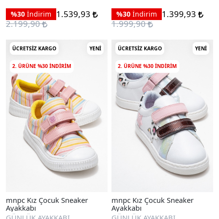
1.539,93
1.399,93
%30
İndirim
%30
İndirim
2.199,90
1.999,90
ÜCRETSIZ KARGO
YENI
ÜCRETSIZ KARGO
YENI
2. ÜRÜNE %30 INDIRIM
2. ÜRÜNE %30 INDIRIM
mnpc Kız Çocuk Sneaker
mnpc Kız Çocuk Sneaker
Ayakkabı
Ayakkabı
GÜNLÜK AYAKKABI
GÜNLÜK AYAKKABI