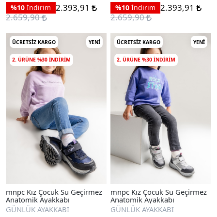
2.393,91
2.393,91
%10
İndirim
%10
İndirim
2.659,90
2.659,90
ÜCRETSIZ KARGO
YENI
ÜCRETSIZ KARGO
YENI
2. ÜRÜNE %30 INDIRIM
2. ÜRÜNE %30 INDIRIM
mnpc Kız Çocuk Su Geçirmez
mnpc Kız Çocuk Su Geçirmez
Anatomik Ayakkabı
Anatomik Ayakkabı
GÜNLÜK AYAKKABI
GÜNLÜK AYAKKABI