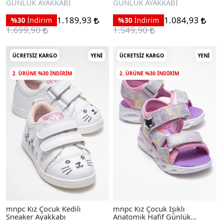
GÜNLÜK AYAKKABI
GÜNLÜK AYAKKABI
1.189,93
1.084,93
%30
İndirim
%30
İndirim
1.699,90
1.549,90
ÜCRETSIZ KARGO
YENI
ÜCRETSIZ KARGO
YENI
2. ÜRÜNE %30 INDIRIM
2. ÜRÜNE %30 INDIRIM
mnpc Kız Çocuk Kedili
mnpc Kız Çocuk Işıklı
Sneaker Ayakkabı
Anatomik Hafif Günlük