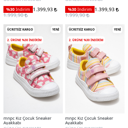
1.399,93
1.399,93
%30
İndirim
%30
İndirim
1.999,90
1.999,90
ÜCRETSIZ KARGO
YENI
ÜCRETSIZ KARGO
YENI
2. ÜRÜNE %30 INDIRIM
2. ÜRÜNE %30 INDIRIM
mnpc Kız Çocuk Sneaker
mnpc Kız Çocuk Sneaker
Ayakkabı
Ayakkabı