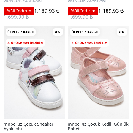
GÜNLÜK AYAKKABI
GÜNLÜK AYAKKABI
1.189,93
1.189,93
%30
İndirim
%30
İndirim
1.699,90
1.699,90
ÜCRETSIZ KARGO
YENI
ÜCRETSIZ KARGO
YENI
2. ÜRÜNE %30 INDIRIM
2. ÜRÜNE %30 INDIRIM
mnpc Kız Çocuk Sneaker
mnpc Kız Çocuk Kedili Günlük
Ayakkabı
Babet