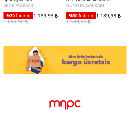
Ayakkabı
SPOR AYAKKABI
GÜNLÜK AYAKKABI
1.189,93
1.189,93
%30
İndirim
%30
İndirim
1.699,90
1.699,90