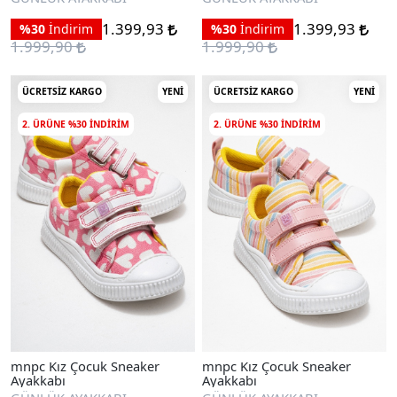
1.399,93
1.399,93
%30
İndirim
%30
İndirim
1.999,90
1.999,90
ÜCRETSIZ KARGO
YENI
ÜCRETSIZ KARGO
YENI
2. ÜRÜNE %30 INDIRIM
2. ÜRÜNE %30 INDIRIM
mnpc Kız Çocuk Sneaker
mnpc Kız Çocuk Sneaker
Ayakkabı
Ayakkabı