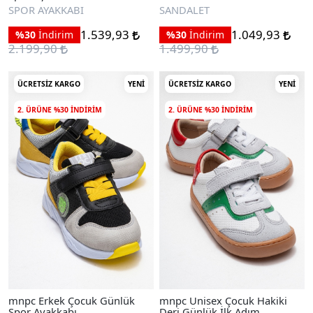
Sandalet
SPOR AYAKKABI
SANDALET
1.539,93
1.049,93
%30
İndirim
%30
İndirim
2.199,90
1.499,90
ÜCRETSIZ KARGO
YENI
ÜCRETSIZ KARGO
YENI
2. ÜRÜNE %30 INDIRIM
2. ÜRÜNE %30 INDIRIM
mnpc Erkek Çocuk Günlük
mnpc Unisex Çocuk Hakiki
Spor Ayakkabı
Deri Günlük İlk Adım