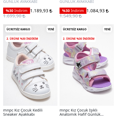
GÜNLÜK AYAKKABI
GÜNLÜK AYAKKABI
1.189,93
1.084,93
%30
İndirim
%30
İndirim
1.699,90
1.549,90
ÜCRETSIZ KARGO
YENI
ÜCRETSIZ KARGO
YENI
2. ÜRÜNE %30 INDIRIM
2. ÜRÜNE %30 INDIRIM
mnpc Kız Çocuk Kedili
mnpc Kız Çocuk Işıklı
Sneaker Ayakkabı
Anatomik Hafif Günlük