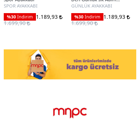
Ayakkabı
SPOR AYAKKABI
GÜNLÜK AYAKKABI
1.189,93
1.189,93
%30
İndirim
%30
İndirim
1.699,90
1.699,90