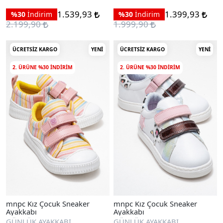
1.539,93
1.399,93
%30
İndirim
%30
İndirim
2.199,90
1.999,90
ÜCRETSIZ KARGO
YENI
ÜCRETSIZ KARGO
YENI
2. ÜRÜNE %30 INDIRIM
2. ÜRÜNE %30 INDIRIM
mnpc Kız Çocuk Sneaker
mnpc Kız Çocuk Sneaker
Ayakkabı
Ayakkabı
GÜNLÜK AYAKKABI
GÜNLÜK AYAKKABI