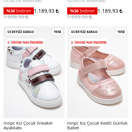
GÜNLÜK AYAKKABI
GÜNLÜK AYAKKABI
1.189,93
1.189,93
%30
İndirim
%30
İndirim
1.699,90
1.699,90
ÜCRETSIZ KARGO
YENI
ÜCRETSIZ KARGO
YENI
2. ÜRÜNE %30 INDIRIM
2. ÜRÜNE %30 INDIRIM
mnpc Kız Çocuk Sneaker
mnpc Kız Çocuk Kedili Günlük
Ayakkabı
Babet