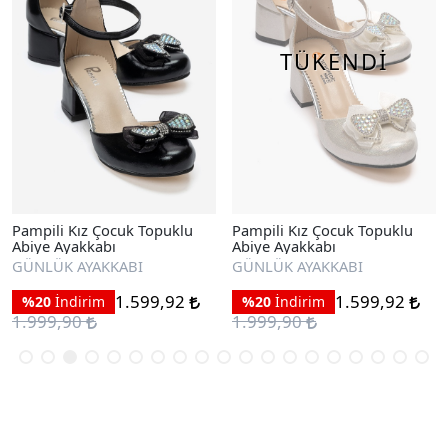
TÜKENDİ
Pampili Kız Çocuk Topuklu
Pampili Kız Çocuk Topuklu
Abiye Ayakkabı
Abiye Ayakkabı
GÜNLÜK AYAKKABI
GÜNLÜK AYAKKABI
1.599,92
1.599,92
%20
İndirim
%20
İndirim
1.999,90
1.999,90