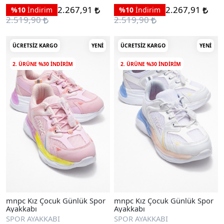
2.267,91
2.267,91
%10
İndirim
%10
İndirim
2.519,90
2.519,90
ÜCRETSIZ KARGO
YENI
ÜCRETSIZ KARGO
YENI
2. ÜRÜNE %30 INDIRIM
2. ÜRÜNE %30 INDIRIM
mnpc Kız Çocuk Günlük Spor
mnpc Kız Çocuk Günlük Spor
Ayakkabı
Ayakkabı
SPOR AYAKKABI
SPOR AYAKKABI