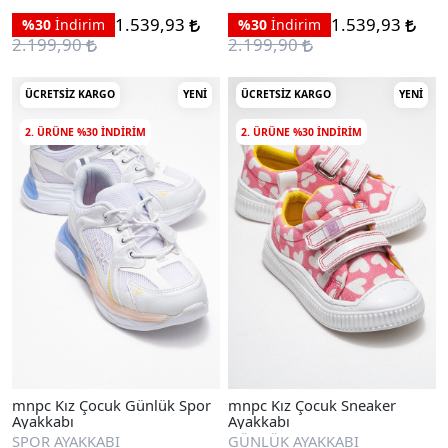
1.539,93
1.539,93
%30
İndirim
%30
İndirim
2.199,90
2.199,90
ÜCRETSIZ KARGO
YENI
ÜCRETSIZ KARGO
YENI
2. ÜRÜNE %30 INDIRIM
2. ÜRÜNE %30 INDIRIM
mnpc Kız Çocuk Günlük Spor
mnpc Kız Çocuk Sneaker
Ayakkabı
Ayakkabı
SPOR AYAKKABI
GÜNLÜK AYAKKABI