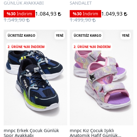
Sandalet
GÜNLÜK AYAKKABI
SANDALET
1.084,93
1.049,93
%30
İndirim
%30
İndirim
1.549,90
1.499,90
ÜCRETSIZ KARGO
YENI
ÜCRETSIZ KARGO
YENI
2. ÜRÜNE %30 INDIRIM
2. ÜRÜNE %30 INDIRIM
mnpc Erkek Çocuk Günlük
mnpc Kız Çocuk Işıklı
Spor Ayakkabı
Anatomik Hafif Günlük