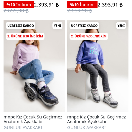
2.393,91
2.393,91
%10
İndirim
%10
İndirim
2.659,90
2.659,90
ÜCRETSIZ KARGO
YENI
ÜCRETSIZ KARGO
YENI
2. ÜRÜNE %30 INDIRIM
2. ÜRÜNE %30 INDIRIM
mnpc Kız Çocuk Su Geçirmez
mnpc Kız Çocuk Su Geçirmez
Anatomik Ayakkabı
Anatomik Ayakkabı
GÜNLÜK AYAKKABI
GÜNLÜK AYAKKABI