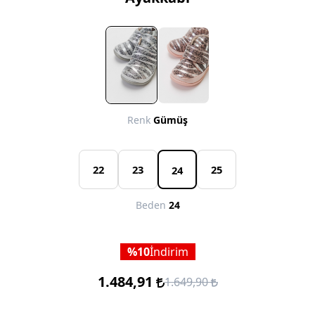
Renk
Gümüş
22
23
25
24
Beden
24
10
İndirim
1.484,91
1.649,90