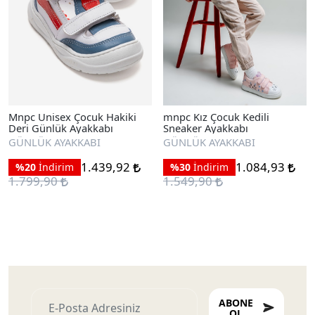
Mnpc Unisex Çocuk Hakiki
mnpc Kız Çocuk Kedili
Deri Günlük Ayakkabı
Sneaker Ayakkabı
GÜNLÜK AYAKKABI
GÜNLÜK AYAKKABI
1.439,92
1.084,93
%20
İndirim
%30
İndirim
1.799,90
1.549,90
ABONE
OL