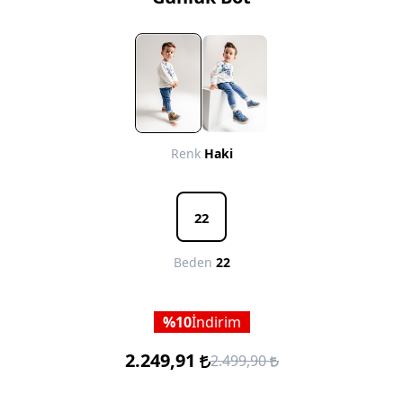
Renk
Haki
22
Beden
22
10
İndirim
2.249,91
2.499,90