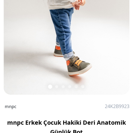
24K2B9923
mnpc
mnpc Erkek Çocuk Hakiki Deri Anatomik
Günlük Bot