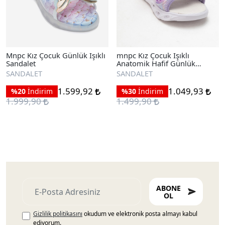
Mnpc Kız Çocuk Günlük Işıklı
mnpc Kız Çocuk Işıklı
Sandalet
Anatomik Hafif Günlük
Sandalet
SANDALET
SANDALET
1.599,92
1.049,93
%20
İndirim
%30
İndirim
1.999,90
1.499,90
ABONE
OL
Gizlilik politikasını
okudum ve elektronik posta almayı kabul
ediyorum.