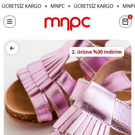
ÜCRETSİZ KARGO
MNPC
ÜCRETSİZ KARGO
MNPC
0
2. ürüne %30 indirim