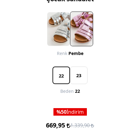
Renk
Pembe
23
22
Beden
22
50
İndirim
669,95
1.339,90