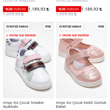
GÜNLÜK AYAKKABI
GÜNLÜK AYAKKABI
1.189,93
1.189,93
%30
İndirim
%30
İndirim
1.699,90
1.699,90
ÜCRETSIZ KARGO
YENI
ÜCRETSIZ KARGO
YENI
2. ÜRÜNE %30 INDIRIM
2. ÜRÜNE %30 INDIRIM
mnpc Kız Çocuk Sneaker
mnpc Kız Çocuk Kedili Günlük
Ayakkabı
Babet