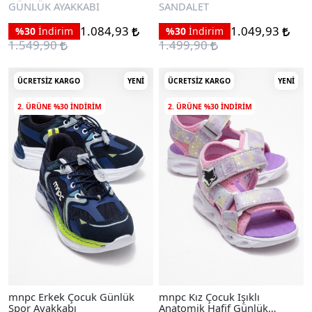
Sandalet
GÜNLÜK AYAKKABI
SANDALET
1.084,93
1.049,93
%30
İndirim
%30
İndirim
1.549,90
1.499,90
ÜCRETSIZ KARGO
YENI
ÜCRETSIZ KARGO
YENI
2. ÜRÜNE %30 INDIRIM
2. ÜRÜNE %30 INDIRIM
mnpc Erkek Çocuk Günlük
mnpc Kız Çocuk Işıklı
Spor Ayakkabı
Anatomik Hafif Günlük