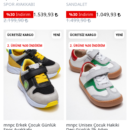
Sandalet
SPOR AYAKKABI
SANDALET
1.539,93
1.049,93
%30
İndirim
%30
İndirim
2.199,90
1.499,90
ÜCRETSIZ KARGO
YENI
ÜCRETSIZ KARGO
YENI
2. ÜRÜNE %30 INDIRIM
2. ÜRÜNE %30 INDIRIM
mnpc Erkek Çocuk Günlük
mnpc Unisex Çocuk Hakiki
Spor Ayakkabı
Deri Günlük İlk Adım