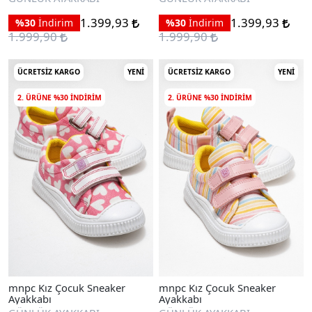
1.399,93
1.399,93
%30
İndirim
%30
İndirim
1.999,90
1.999,90
ÜCRETSIZ KARGO
YENI
ÜCRETSIZ KARGO
YENI
2. ÜRÜNE %30 INDIRIM
2. ÜRÜNE %30 INDIRIM
mnpc Kız Çocuk Sneaker
mnpc Kız Çocuk Sneaker
Ayakkabı
Ayakkabı