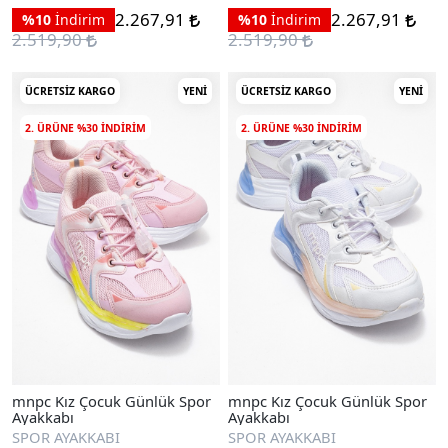
2.267,91
2.267,91
%10
İndirim
%10
İndirim
2.519,90
2.519,90
ÜCRETSIZ KARGO
YENI
ÜCRETSIZ KARGO
YENI
2. ÜRÜNE %30 INDIRIM
2. ÜRÜNE %30 INDIRIM
mnpc Kız Çocuk Günlük Spor
mnpc Kız Çocuk Günlük Spor
Ayakkabı
Ayakkabı
SPOR AYAKKABI
SPOR AYAKKABI