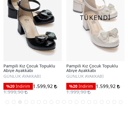
TÜKENDİ
Pampili Kız Çocuk Topuklu
Pampili Kız Çocuk Topuklu
Abiye Ayakkabı
Abiye Ayakkabı
GÜNLÜK AYAKKABI
GÜNLÜK AYAKKABI
1.599,92
1.599,92
%20
İndirim
%20
İndirim
1.999,90
1.999,90