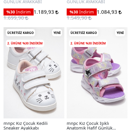
GÜNLÜK AYAKKABI
GÜNLÜK AYAKKABI
1.189,93
1.084,93
%30
İndirim
%30
İndirim
1.699,90
1.549,90
ÜCRETSIZ KARGO
YENI
ÜCRETSIZ KARGO
YENI
2. ÜRÜNE %30 INDIRIM
2. ÜRÜNE %30 INDIRIM
mnpc Kız Çocuk Kedili
mnpc Kız Çocuk Işıklı
Sneaker Ayakkabı
Anatomik Hafif Günlük