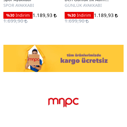
Ayakkabı
SPOR AYAKKABI
GÜNLÜK AYAKKABI
1.189,93
1.189,93
%30
İndirim
%30
İndirim
1.699,90
1.699,90