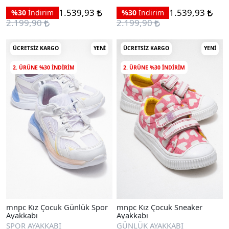
1.539,93
1.539,93
%30
İndirim
%30
İndirim
2.199,90
2.199,90
ÜCRETSIZ KARGO
YENI
ÜCRETSIZ KARGO
YENI
2. ÜRÜNE %30 INDIRIM
2. ÜRÜNE %30 INDIRIM
mnpc Kız Çocuk Günlük Spor
mnpc Kız Çocuk Sneaker
Ayakkabı
Ayakkabı
SPOR AYAKKABI
GÜNLÜK AYAKKABI