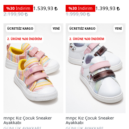
1.539,93
1.399,93
%30
İndirim
%30
İndirim
2.199,90
1.999,90
ÜCRETSIZ KARGO
YENI
ÜCRETSIZ KARGO
YENI
2. ÜRÜNE %30 INDIRIM
2. ÜRÜNE %30 INDIRIM
mnpc Kız Çocuk Sneaker
mnpc Kız Çocuk Sneaker
Ayakkabı
Ayakkabı
GÜNLÜK AYAKKABI
GÜNLÜK AYAKKABI