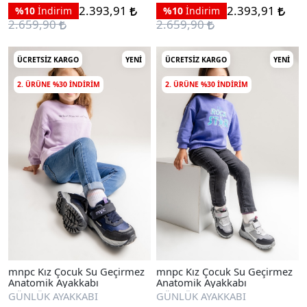
2.393,91
2.393,91
%10
İndirim
%10
İndirim
2.659,90
2.659,90
ÜCRETSIZ KARGO
YENI
ÜCRETSIZ KARGO
YENI
2. ÜRÜNE %30 INDIRIM
2. ÜRÜNE %30 INDIRIM
mnpc Kız Çocuk Su Geçirmez
mnpc Kız Çocuk Su Geçirmez
Anatomik Ayakkabı
Anatomik Ayakkabı
GÜNLÜK AYAKKABI
GÜNLÜK AYAKKABI