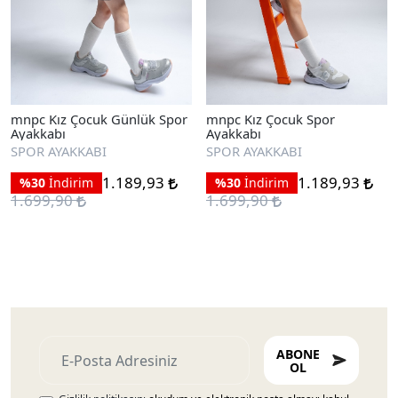
mnpc Kız Çocuk Günlük Spor
mnpc Kız Çocuk Spor
Ayakkabı
Ayakkabı
SPOR AYAKKABI
SPOR AYAKKABI
1.189,93
1.189,93
%30
İndirim
%30
İndirim
1.699,90
1.699,90
ABONE
OL