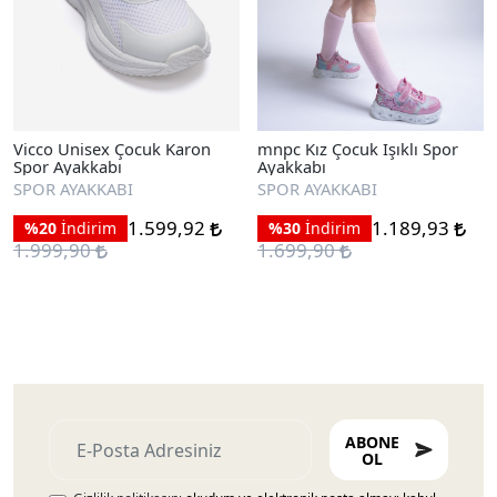
Vicco Unisex Çocuk Karon
mnpc Kız Çocuk Işıklı Spor
Spor Ayakkabı
Ayakkabı
SPOR AYAKKABI
SPOR AYAKKABI
1.599,92
1.189,93
%20
İndirim
%30
İndirim
1.999,90
1.699,90
ABONE
OL