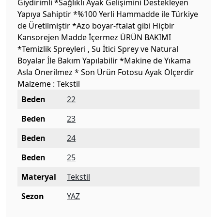
Giydirimli *Sağlıklı Ayak Gelişimini Destekleyen
Yapıya Sahiptir *%100 Yerli Hammadde ile Türkiye
de Üretilmiştir *Azo boyar-ftalat gibi Hiçbir
Kansorejen Madde İçermez ÜRÜN BAKIMI
*Temizlik Spreyleri , Su İtici Sprey ve Natural
Boyalar İle Bakım Yapılabilir *Makine de Yıkama
Asla Önerilmez * Son Ürün Fotosu Ayak Ölçerdir
Malzeme : Tekstil
Beden
22
Beden
23
Beden
24
Beden
25
Materyal
Tekstil
Sezon
YAZ