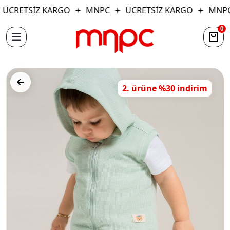
ÜCRETSİZ KARGO
MNPC
ÜCRETSİZ KARGO
MNPC
0
2. ürüne %30 indirim