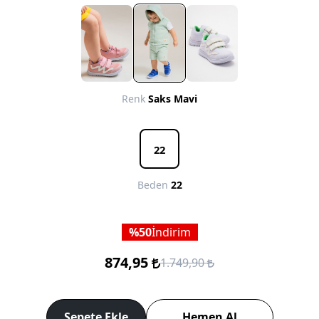
Renk
Saks Mavi
22
Beden
22
50
İndirim
874,95
1.749,90
Sepete Ekle
Hemen Al