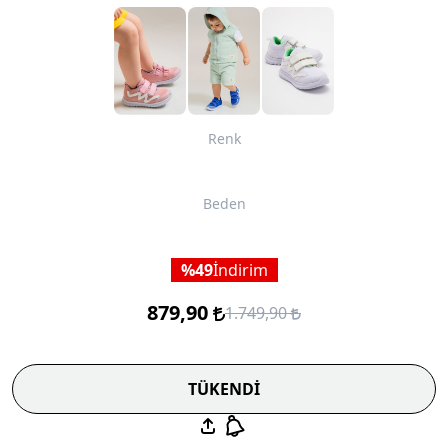
Renk
Beden
49
İndirim
879,90
1.749,90
TÜKENDİ