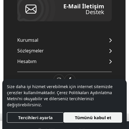
E-Mail İletişim
Destek
Kurumsal
Sözleşmeler
Hesabım
Size daha iyi hizmet verebilmek için internet sitemizde
çerezler kullanılmaktadır. Çerez Politikaları Aydınlatma
© 2020
Mnpc
. Tüm hakları saklıdır.
Metni’ni okuyabilir ve dilerseniz tercihlerinizi
değiştirebilirsiniz.
®
Tercihleri ayarla
Tümünü kabul et
Hipotenüs
Yeni Nesil E-Ticaret Sistemleri ile Hazırlanmıştır.
0