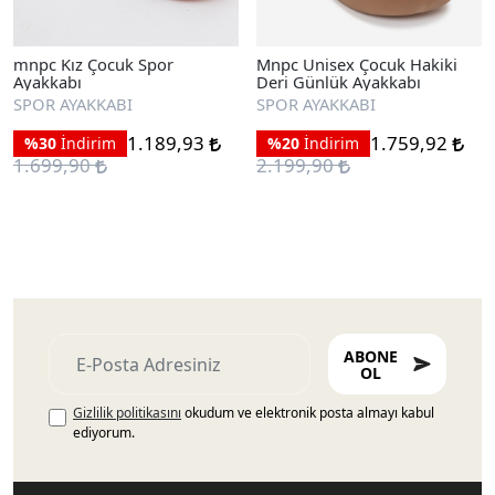
mnpc Kız Çocuk Spor
Mnpc Unisex Çocuk Hakiki
Ayakkabı
Deri Günlük Ayakkabı
SPOR AYAKKABI
SPOR AYAKKABI
1.189,93
1.759,92
%30
İndirim
%20
İndirim
1.699,90
2.199,90
ABONE
OL
Gizlilik politikasını
okudum ve elektronik posta almayı kabul
ediyorum.