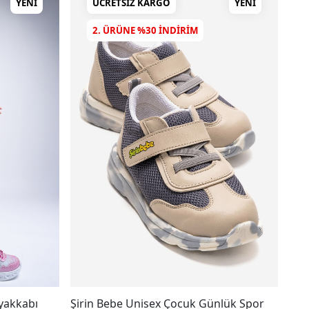
YENI
ÜCRETSIZ KARGO
YENI
2. ÜRÜNE %30 INDIRIM
Ayakkabı
Şirin Bebe Unisex Çocuk Günlük Spor
mnp