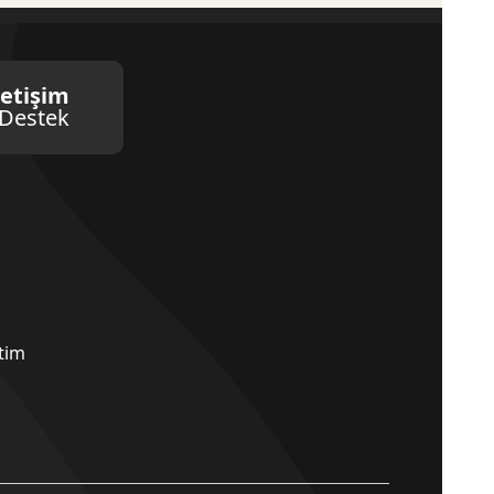
letişim
Destek
etim