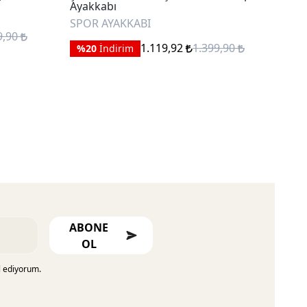
Ayakkabı
Aya
SPOR AYAKKABI
SPO
9,90
1.119,92
1.399,90
%20
İndirim
%
ABONE
OL
l ediyorum.