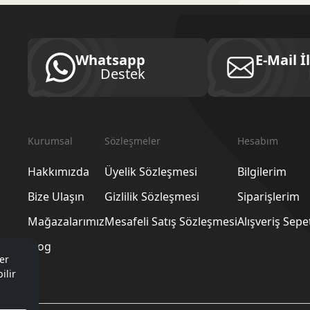
Whatsapp
E-Mail İ
Destek
Kurumsal
Sözleşmeler
Hesabım
Hakkımızda
Üyelik Sözleşmesi
Bilgilerim
Bize Ulaşın
Gizlilik Sözleşmesi
Siparişlerim
Mağazalarımız
Mesafeli Satış Sözleşmesi
Alışveriş Sep
Blog
er
ilir