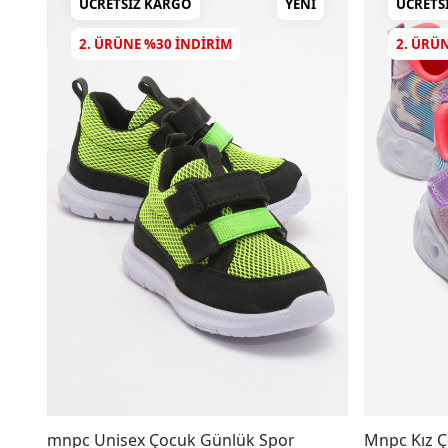
ÜCRETSIZ KARGO
YENI
ÜCRETS
2. ÜRÜNE %30 INDIRIM
2. ÜRÜ
mnpc Unisex Çocuk Günlük Spor
Mnpc Kız Ç