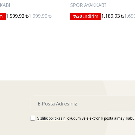
KABI
SPOR AYAKKABI
1.599,92
1.999,90
1.189,93
1.69
im
%30
İndirim
Gizlilik politikasını
okudum ve elektronik posta almayı kabu