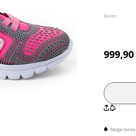
Beden
999,9
Stoğa Girin