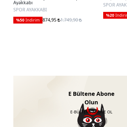
Ayakkabı
SPOR AYAK
SPOR AYAKKABI
%20
İndir
874,95
1.749,90
%50
İndirim
E Bültene Abone
Olun
E-BÜLTENE ABONE OL