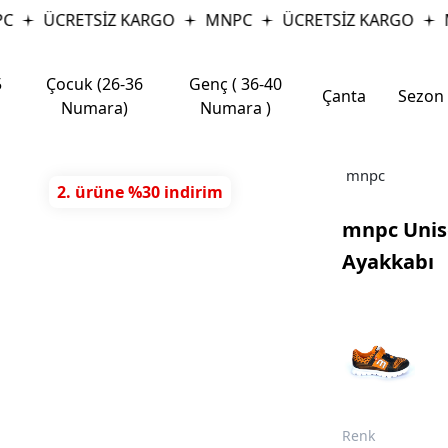
C
ÜCRETSİZ KARGO
MNPC
ÜCRETSİZ KARGO
M
5
Çocuk (26-36
Genç ( 36-40
Çanta
Sezon
Numara)
Numara )
mnpc
2. ürüne %30 indirim
mnpc Unis
Ayakkabı
Renk