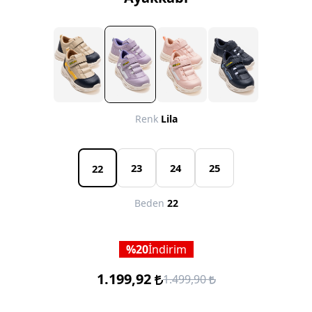
Renk
Lila
23
24
25
22
Beden
22
20
İndirim
1.199,92
1.499,90