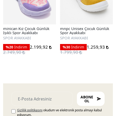
minican Kız Çocuk Günlük
mnpc Unisex Çocuk Günlük
Işıklı Spor Ayakkabı
Spor Ayakkabı
SPOR AYAKKABI
SPOR AYAKKABI
2.199,92
1.259,93
%20
İndirim
%30
İndirim
2.749,90
1.799,90
ABONE
OL
Gizlilik politikasını
okudum ve elektronik posta almayı kabul
ediyorum.