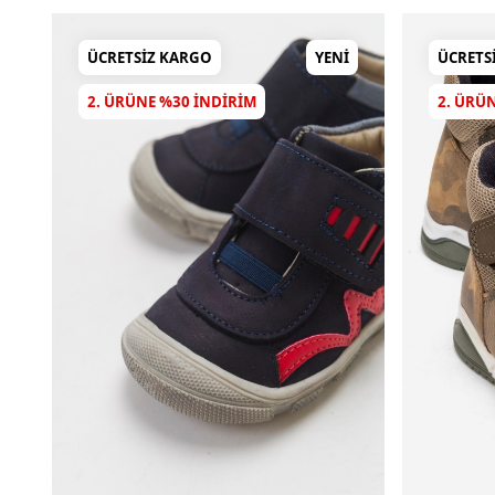
ÜCRETSIZ KARGO
YENI
ÜCRETS
2. ÜRÜNE %30 INDIRIM
2. ÜRÜ