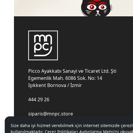
Picco Ayakkabı Sanayi ve Ticaret Ltd. Şti
Egemenlik Mah. 6086 Sok. No: 14
Işıkkent Bornova / İzmir
444 29 26
siparis@mnpc.store
Size daha iyi hizmet verebilmek için internet sitemizde çerezl
kullanılmaktadır. Çerez Politikaları Aydınlatma Metni’ni okuyab