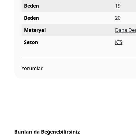
Beden
19
Beden
20
Materyal
Dana Der
Sezon
KIS
Yorumlar
Bunları da Beğenebilirsiniz