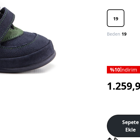
19
Beden
19
10
İndirim
1.259,
Sepete
Ekle