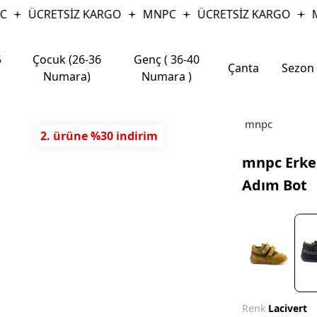
ÜCRETSİZ KARGO
MNPC
ÜCRETSİZ KARGO
MN
5
Çocuk (26-36
Genç ( 36-40
Çanta
Sezon
Numara)
Numara )
mnpc
2. ürüne %30 indirim
mnpc Erkek
Adım Bot
Renk
Lacivert