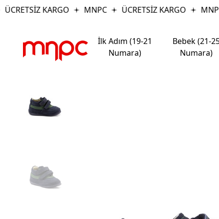
ÜCRETSİZ KARGO
MNPC
ÜCRETSİZ KARGO
MNPC
İlk Adım (19-21
Bebek (21-2
Numara)
Numara)