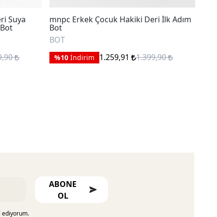
ri Suya
mnpc Erkek Çocuk Hakiki Deri İlk Adım
mnp
 Bot
Bot
Day
BOT
BO
9,90
1.259,91
1.399,90
%10
İndirim
%
ABONE
OL
l ediyorum.