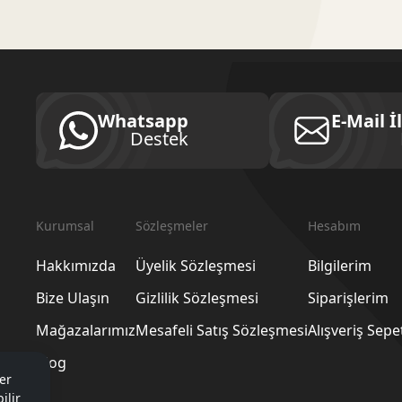
Whatsapp
E-Mail İ
Destek
Kurumsal
Sözleşmeler
Hesabım
Hakkımızda
Üyelik Sözleşmesi
Bilgilerim
Bize Ulaşın
Gizlilik Sözleşmesi
Siparişlerim
Mağazalarımız
Mesafeli Satış Sözleşmesi
Alışveriş Sep
Blog
er
ilir