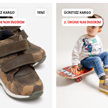
IZ KARGO
YENI
ÜCRETSIZ KARGO
NE %30 INDIRIM
2. ÜRÜNE %30 INDIRIM