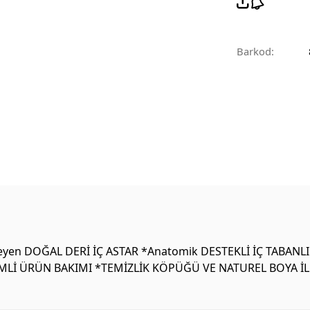
Barkod:
yen DOĞAL DERİ İÇ ASTAR *Anatomik DESTEKLİ İÇ TABANL
MLİ ÜRÜN BAKIMI *TEMİZLİK KÖPÜĞÜ VE NATUREL BOYA İLE