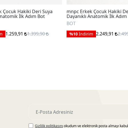
 Çocuk Hakiki Deri Suya
mnpc Erkek Çocuk Hakiki De
Anatomik İlk Adım Bot
Dayanıklı Anatomik İlk Adım
BOT
1.259,91
1.399,90
2.249,91
2.49
im
%10
İndirim
Gizlilik politikasını
okudum ve elektronik posta almayı kabu