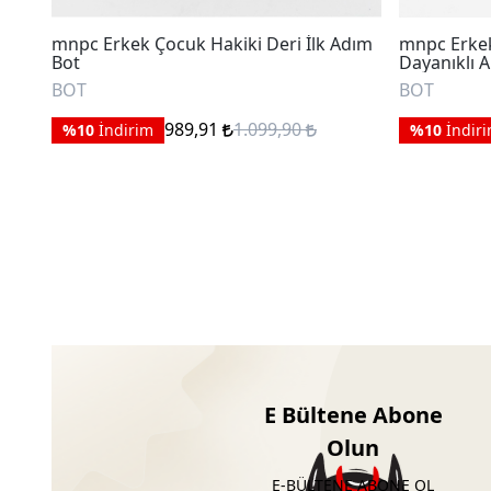
mnpc Erkek Çocuk Hakiki Deri İlk Adım
mnpc Erkek
Bot
Dayanıklı 
BOT
BOT
989,91
1.099,90
%10
İndirim
%10
İndir
E Bültene Abone
Olun
E-BÜLTENE ABONE OL