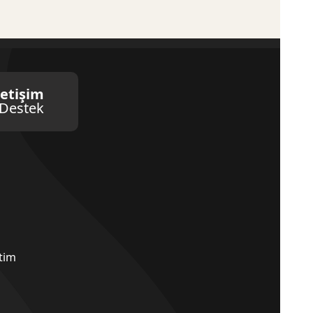
letişim
Destek
etim