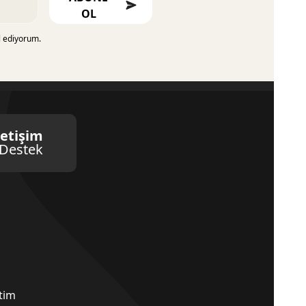
OL
l ediyorum.
letişim
Destek
etim