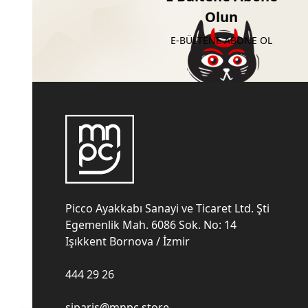
Olun
E-BÜLTENE ABONE OL
Picco Ayakkabı Sanayi ve Ticaret Ltd. Şti
Egemenlik Mah. 6086 Sok. No: 14
Işıkkent Bornova / İzmir
444 29 26
siparis@mnpc.store