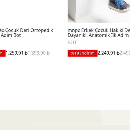
x Çocuk Deri Ortopedik
mnpc Erkek Çocuk Hakiki De
k Adım Bot
Dayanıklı Anatomik İlk Adım
BOT
1.259,91
1.399,90
2.249,91
2.49
im
%10
İndirim