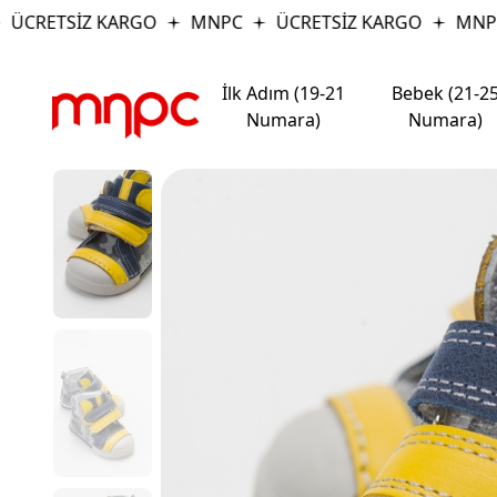
ÜCRETSİZ KARGO
MNPC
ÜCRETSİZ KARGO
MNPC
İlk Adım (19-21
Bebek (21-2
Numara)
Numara)