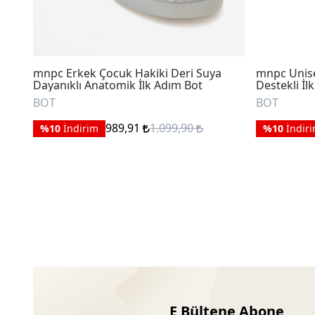
mnpc Erkek Çocuk Hakiki Deri Suya
mnpc Unise
Dayanıklı Anatomik İlk Adım Bot
Destekli İl
BOT
BOT
989,91
1.099,90
%10
İndirim
%10
İndir
E Bültene Abone