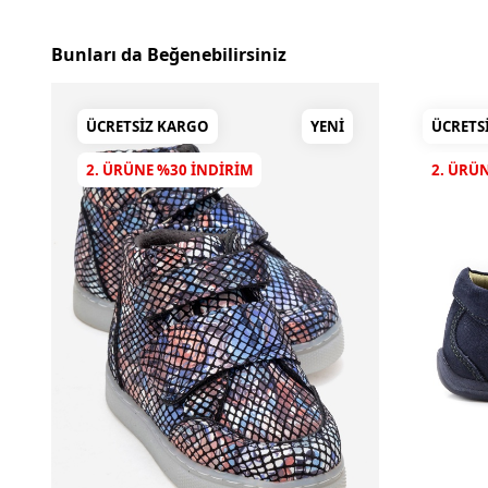
Bunları da Beğenebilirsiniz
ÜCRETSIZ KARGO
YENI
ÜCRETS
2. ÜRÜNE %30 INDIRIM
2. ÜRÜ