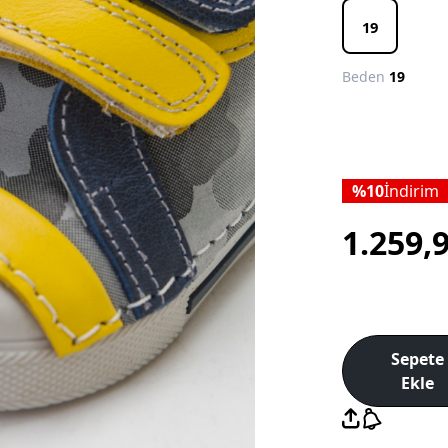
19
Beden
19
10
İndirim
1.259,
Sepete
Ekle