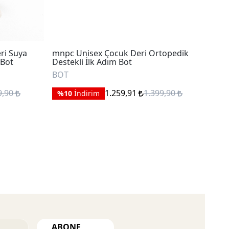
ri Suya
mnpc Unisex Çocuk Deri Ortopedik
mnp
 Bot
Destekli İlk Adım Bot
Des
BOT
BO
9,90
1.259,91
1.399,90
%10
İndirim
%
ABONE