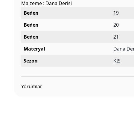
Malzeme : Dana Derisi
Beden
19
Beden
20
Beden
21
Materyal
Dana Der
Sezon
KIS
Yorumlar