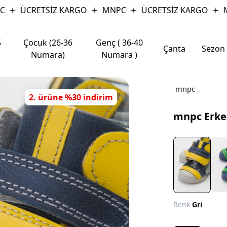
ÜCRETSİZ KARGO
MNPC
ÜCRETSİZ KARGO
MN
5
Çocuk (26-36
Genç ( 36-40
Çanta
Sezon
Numara)
Numara )
mnpc
2. ürüne %30 indirim
mnpc Erkek
Renk
Gri