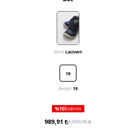
Renk
Lacivert
19
Beden
19
10
İndirim
989,91
1.099,90