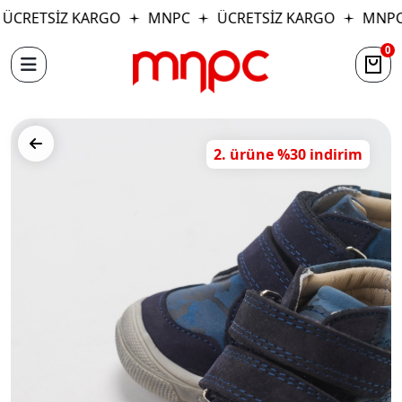
ÜCRETSİZ KARGO
MNPC
ÜCRETSİZ KARGO
MNPC
0
2. ürüne %30 indirim