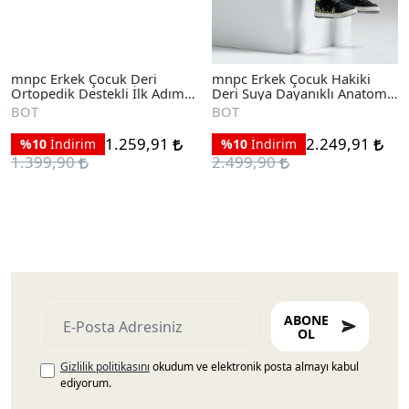
mnpc Erkek Çocuk Deri
mnpc Erkek Çocuk Hakiki
Ortopedik Destekli İlk Adım
Deri Suya Dayanıklı Anatomik
Bot
İlk Adım Bot
BOT
BOT
1.259,91
2.249,91
%10
İndirim
%10
İndirim
1.399,90
2.499,90
ABONE
OL
Gizlilik politikasını
okudum ve elektronik posta almayı kabul
ediyorum.