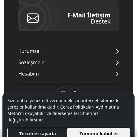
E-Mail İletişim
Destek
Kurumsal
Sözleşmeler
Hesabım
Size daha iyi hizmet verebilmek için internet sitemizde
çerezler kullanılmaktadır. Çerez Politikaları Aydınlatma
© 2020
Mnpc
. Tüm hakları saklıdır.
Metni’ni okuyabilir ve dilerseniz tercihlerinizi
değiştirebilirsiniz.
®
Tercihleri ayarla
Tümünü kabul et
Hipotenüs
Yeni Nesil E-Ticaret Sistemleri ile Hazırlanmıştır.