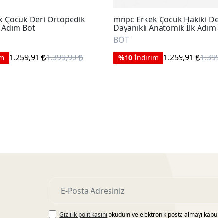
 Çocuk Deri Ortopedik
mnpc Erkek Çocuk Hakiki De
k Adım Bot
Dayanıklı Anatomik İlk Adım
BOT
1.259,91
1.399,90
1.259,91
1.39
im
%10
İndirim
Gizlilik politikasını
okudum ve elektronik posta almayı kabu