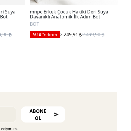
ri Suya
mnpc Erkek Çocuk Hakiki Deri Suya
mnp
 Bot
Dayanıklı Anatomik İlk Adım Bot
Bot
BOT
BO
9,90
2.249,91
2.499,90
%10
İndirim
%
ABONE
OL
l ediyorum.