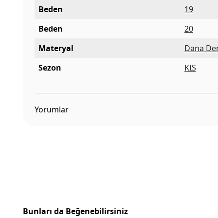
Beden
19
Beden
20
Materyal
Dana Der
Sezon
KIS
Yorumlar
Bunları da Beğenebilirsiniz