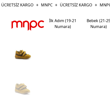
ÜCRETSİZ KARGO
MNPC
ÜCRETSİZ KARGO
MNPC
İlk Adım (19-21
Bebek (21-2
Numara)
Numara)