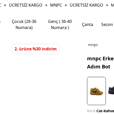
ÜCRETSİZ KARGO
MNPC
ÜCRETSİZ KARGO
MN
5
Çocuk (26-36
Genç ( 36-40
Çanta
Sezon
Numara)
Numara )
mnpc
2. ürüne %30 indirim
mnpc Erkek
Adım Bot
Renk
Cat-Kahv