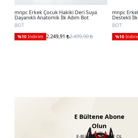
mnpc Erkek Çocuk Hakiki Deri Suya
mnpc Erkek
Dayanıklı Anatomik İlk Adım Bot
Destekli İl
BOT
BOT
2.249,91
2.499,90
%10
İndirim
%10
İndir
E Bültene Abone
Olun
E-BÜLTENE ABONE OL