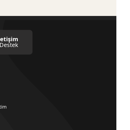
letişim
Destek
etim