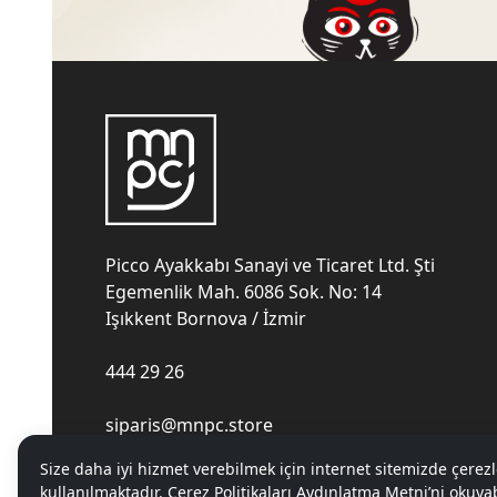
Picco Ayakkabı Sanayi ve Ticaret Ltd. Şti
Egemenlik Mah. 6086 Sok. No: 14
Işıkkent Bornova / İzmir
444 29 26
siparis@mnpc.store
Size daha iyi hizmet verebilmek için internet sitemizde çerezl
kullanılmaktadır. Çerez Politikaları Aydınlatma Metni’ni okuyab