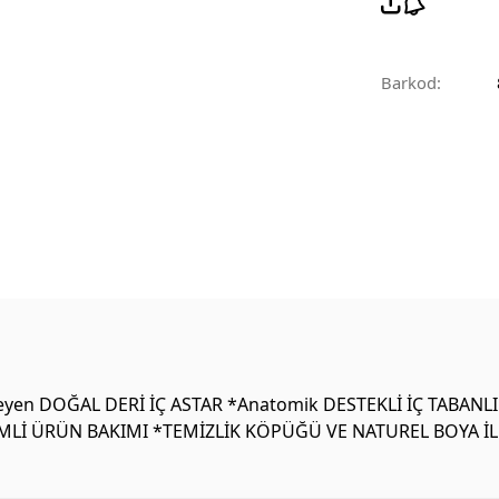
Barkod:
yen DOĞAL DERİ İÇ ASTAR *Anatomik DESTEKLİ İÇ TABANL
MLİ ÜRÜN BAKIMI *TEMİZLİK KÖPÜĞÜ VE NATUREL BOYA İLE