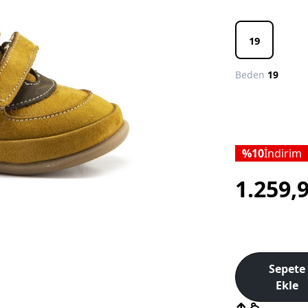
19
Beden
19
10
İndirim
1.259,
Sepete
Ekle