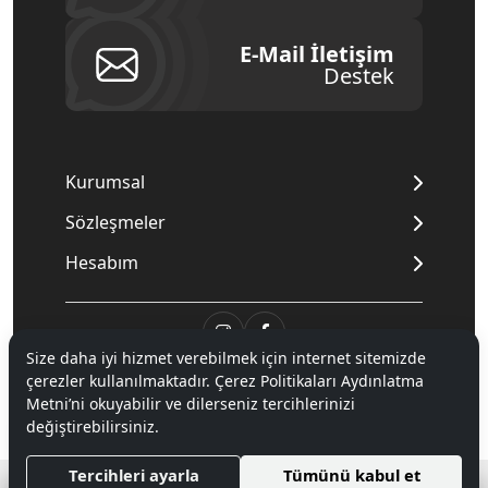
E-Mail İletişim
Destek
Kurumsal
Sözleşmeler
Hesabım
Size daha iyi hizmet verebilmek için internet sitemizde
çerezler kullanılmaktadır. Çerez Politikaları Aydınlatma
© 2020
Mnpc
. Tüm hakları saklıdır.
Metni’ni okuyabilir ve dilerseniz tercihlerinizi
değiştirebilirsiniz.
®
Tercihleri ayarla
Tümünü kabul et
Hipotenüs
Yeni Nesil E-Ticaret Sistemleri ile Hazırlanmıştır.