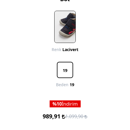
Renk
Lacivert
19
Beden
19
10
İndirim
989,91
1.099,90