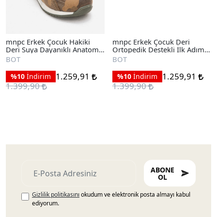
mnpc Erkek Çocuk Hakiki
mnpc Erkek Çocuk Deri
Deri Suya Dayanıklı Anatomik
Ortopedik Destekli İlk Adım
İlk Adım Bot
Bot
BOT
BOT
1.259,91
1.259,91
%10
İndirim
%10
İndirim
1.399,90
1.399,90
ABONE
OL
Gizlilik politikasını
okudum ve elektronik posta almayı kabul
ediyorum.