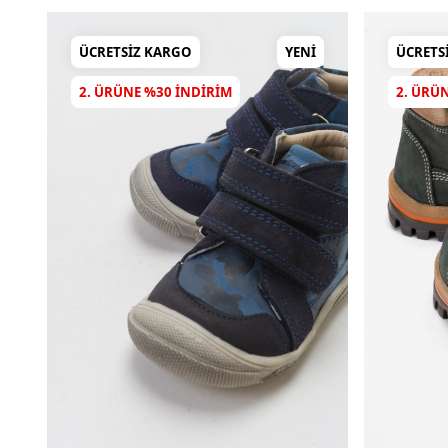
ÜCRETSIZ KARGO
YENI
ÜCRETS
2. ÜRÜNE %30 INDIRIM
2. ÜRÜ