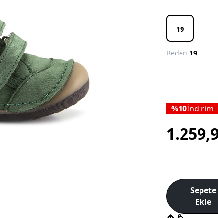
19
Beden
19
10
İndirim
1.259,
Sepete
Ekle