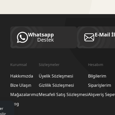
Whatsapp
E-Mail İ
Destek
Kurumsal
Sözleşmeler
Hesabım
Hakkımızda
Üyelik Sözleşmesi
Bilgilerim
Bize Ulaşın
Gizlilik Sözleşmesi
Siparişlerim
Mağazalarımız
Mesafeli Satış Sözleşmesi
Alışveriş Sep
Blog
er
ilir