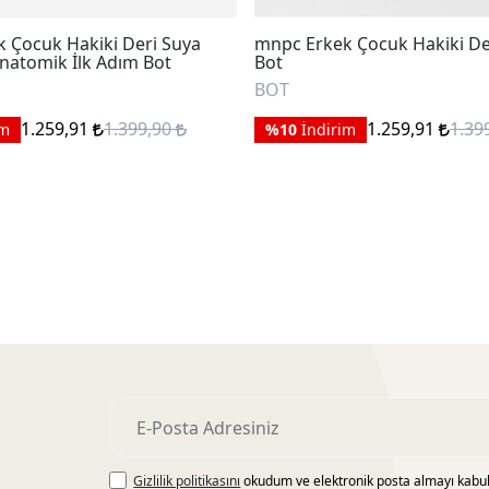
 Çocuk Hakiki Deri Suya
mnpc Erkek Çocuk Hakiki Der
Anatomik İlk Adım Bot
Bot
BOT
1.259,91
1.399,90
1.259,91
1.39
im
%10
İndirim
Gizlilik politikasını
okudum ve elektronik posta almayı kabu