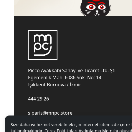
Picco Ayakkabı Sanayi ve Ticaret Ltd. Şti
Egemenlik Mah. 6086 Sok. No: 14
Işıkkent Bornova / İzmir
444 29 26
siparis@mnpc.store
Size daha iyi hizmet verebilmek için internet sitemizde çerezl
kullanılmaktadır. Çerez Politikaları Aydınlatma Metni’ni okuyab