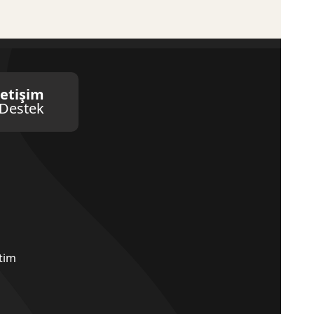
letişim
Destek
etim