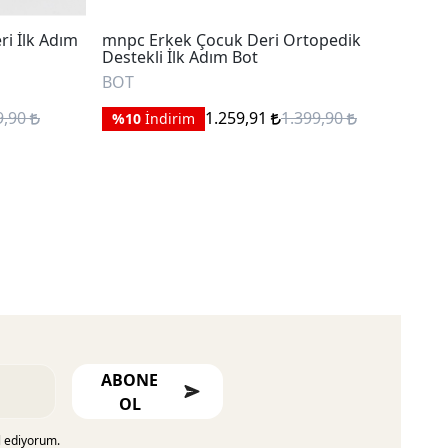
i İlk Adım
mnpc Erkek Çocuk Deri Ortopedik
mnp
Destekli İlk Adım Bot
Day
BOT
BO
9,90
1.259,91
1.399,90
%10
İndirim
%
ABONE
OL
l ediyorum.