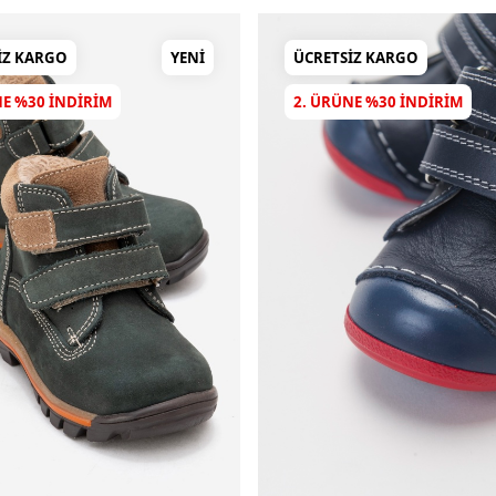
IZ KARGO
YENI
ÜCRETSIZ KARGO
NE %30 INDIRIM
2. ÜRÜNE %30 INDIRIM