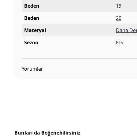
Beden
19
Beden
20
Materyal
Dana Der
Sezon
KIS
Yorumlar
Bunları da Beğenebilirsiniz