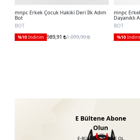
mnpc Erkek Çocuk Hakiki Deri İlk Adım
mnpc Erkek
Bot
Dayanıklı 
BOT
BOT
989,91
1.099,90
%10
İndirim
%10
İndir
E Bültene Abone
Olun
E-BÜLTENE ABONE OL