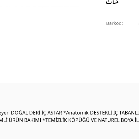
Barkod:
yen DOĞAL DERİ İÇ ASTAR *Anatomik DESTEKLİ İÇ TABANL
MLİ ÜRÜN BAKIMI *TEMİZLİK KÖPÜĞÜ VE NATUREL BOYA İLE