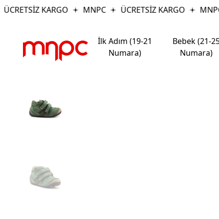
ÜCRETSİZ KARGO
MNPC
ÜCRETSİZ KARGO
MNPC
İlk Adım (19-21
Bebek (21-2
Numara)
Numara)