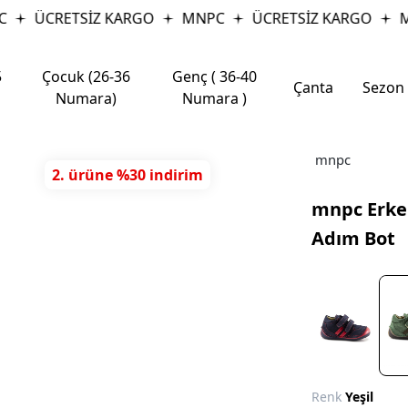
ÜCRETSİZ KARGO
MNPC
ÜCRETSİZ KARGO
MN
5
Çocuk (26-36
Genç ( 36-40
Çanta
Sezon
Numara)
Numara )
mnpc
2. ürüne %30 indirim
mnpc Erkek
Adım Bot
Renk
Yeşil