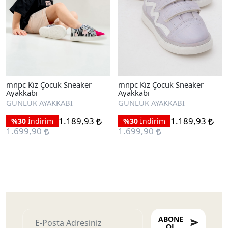
mnpc Kız Çocuk Sneaker
mnpc Kız Çocuk Sneaker
Ayakkabı
Ayakkabı
GÜNLÜK AYAKKABI
GÜNLÜK AYAKKABI
1.189,93
1.189,93
%30
İndirim
%30
İndirim
1.699,90
1.699,90
ABONE
OL