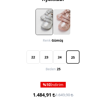
Renk
Gümüş
22
23
24
25
Beden
25
10
İndirim
1.484,91
1.649,90