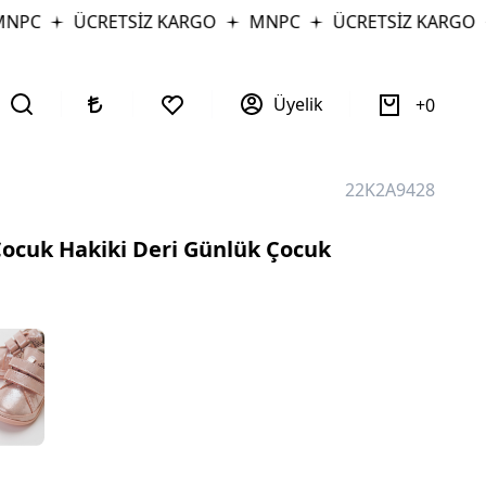
PC
ÜCRETSİZ KARGO
MNPC
ÜCRETSİZ KARGO
Üyelik
0
22K2A9428
ocuk Hakiki Deri Günlük Çocuk