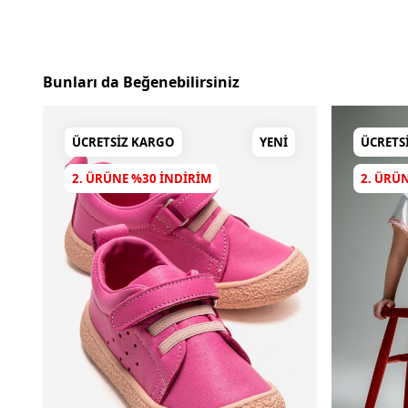
Bunları da Beğenebilirsiniz
ÜCRETSIZ KARGO
YENI
ÜCRETS
2. ÜRÜNE %30 INDIRIM
2. ÜRÜ