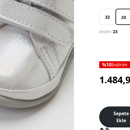
22
23
Beden
23
10
İndirim
1.484,
Sepete
Ekle