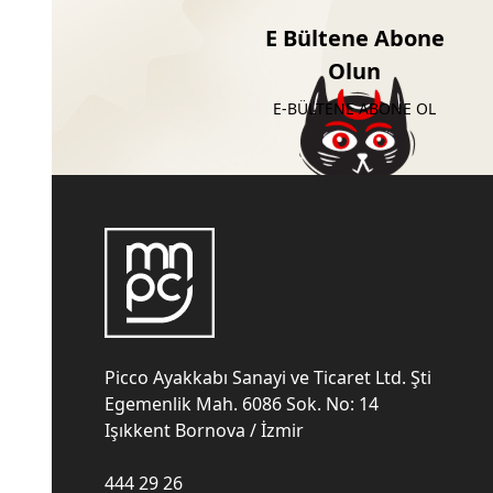
E Bültene Abone
Olun
E-BÜLTENE ABONE OL
Picco Ayakkabı Sanayi ve Ticaret Ltd. Şti
Egemenlik Mah. 6086 Sok. No: 14
Işıkkent Bornova / İzmir
444 29 26