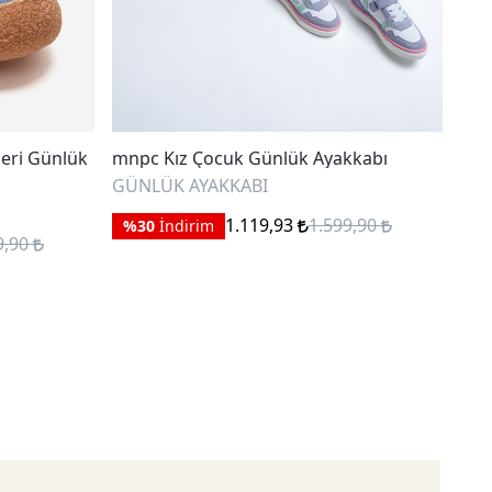
eri Günlük
mnpc Kız Çocuk Günlük Ayakkabı
mnp
GÜNLÜK AYAKKABI
GÜN
1.119,93
1.599,90
%30
İndirim
%
9,90