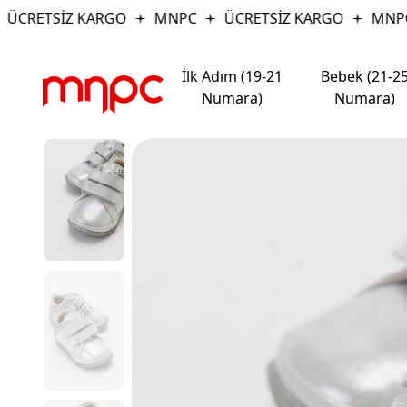
CRETSİZ KARGO
MNPC
ÜCRETSİZ KARGO
MNPC
İlk Adım (19-21
Bebek (21-2
Numara)
Numara)