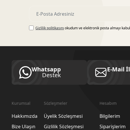
Gizlilik politikasını
okudum ve elektronik posta almayı kabu
Whatsapp
E-Mail İ
Destek
Kurumsal
Sözleşmeler
Hesabım
Hakkımızda
Üyelik Sözleşmesi
Bilgilerim
Bize Ulaşın
Gizlilik Sözleşmesi
Siparişlerim