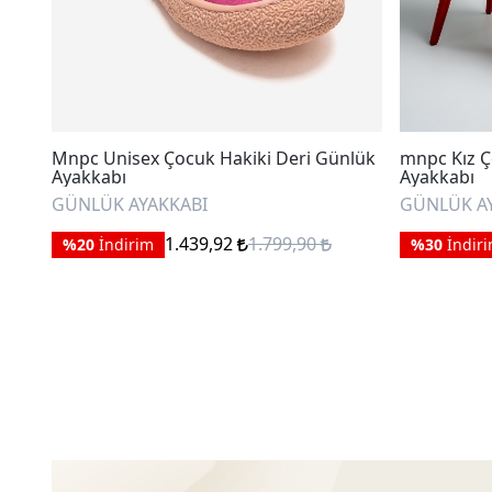
Mnpc Unisex Çocuk Hakiki Deri Günlük
mnpc Kız Ç
Ayakkabı
Ayakkabı
GÜNLÜK AYAKKABI
GÜNLÜK A
1.439,92
1.799,90
%20
İndirim
%30
İndir