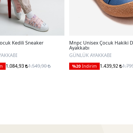
ocuk Kedili Sneaker
Mnpc Unisex Çocuk Hakiki D
Ayakkabı
YAKKABI
GÜNLÜK AYAKKABI
1.084,93
1.549,90
1.439,92
1.79
im
%20
İndirim