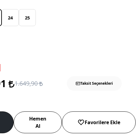
24
25
91
1.649,90
Taksit Seçenekleri
Hemen
Favorilere Ekle
Al