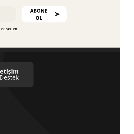
ABONE
OL
l ediyorum.
letişim
Destek