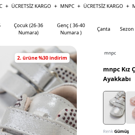
ÜCRETSİZ KARGO
MNPC
ÜCRETSİZ KARGO
MN
5
Çocuk (26-36
Genç ( 36-40
Çanta
Sezon
Numara)
Numara )
mnpc
2. ürüne %30 indirim
mnpc Kız Ç
Ayakkabı
Renk
Gümüş