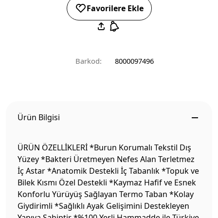
Favorilere Ekle
Barkod:
8000097496
Ürün Bilgisi
ÜRÜN ÖZELLİKLERİ *Burun Korumalı Tekstil Dış
Yüzey *Bakteri Üretmeyen Nefes Alan Terletmez
İç Astar *Anatomik Destekli İç Tabanlık *Topuk ve
Bilek Kısmı Özel Destekli *Kaymaz Hafif ve Esnek
Konforlu Yürüyüş Sağlayan Termo Taban *Kolay
Giydirimli *Sağlıklı Ayak Gelişimini Destekleyen
Yapıya Sahiptir *%100 Yerli Hammadde ile Türkiye