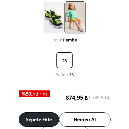
Renk
Pembe
23
Beden
23
50
İndirim
874,95
1.749,90
Sepete Ekle
Hemen Al