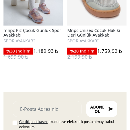
mnpc Kız Çocuk Günlük Spor
Mnpc Unisex Çocuk Hakiki
Ayakkabı
Deri Günlük Ayakkabı
SPOR AYAKKABI
SPOR AYAKKABI
1.189,93
1.759,92
%30
İndirim
%20
İndirim
1.699,90
2.199,90
ABONE
OL
Gizlilik politikasını
okudum ve elektronik posta almayı kabul
ediyorum.