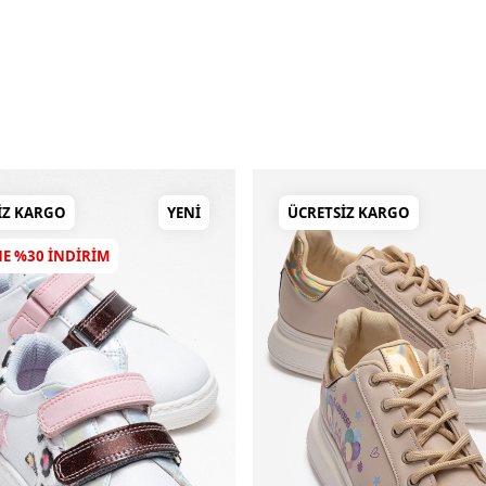
IZ KARGO
YENI
ÜCRETSIZ KARGO
NE %30 INDIRIM