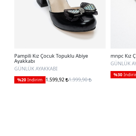
Pampili Kız Çocuk Topuklu Abiye
mnpc Kız Ç
Ayakkabı
GÜNLÜK A
GÜNLÜK AYAKKABI
%30
İndir
1.599,92
1.999,90
%20
İndirim