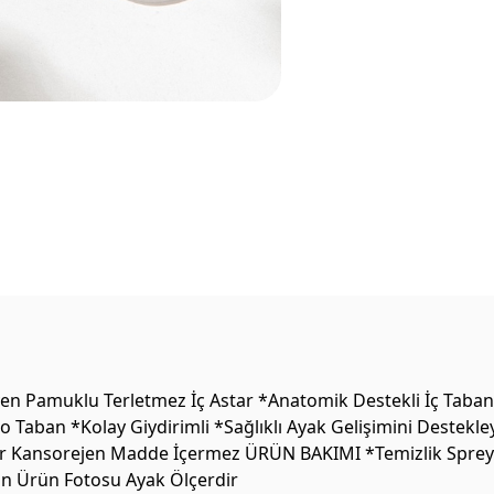
 Pamuklu Terletmez İç Astar *Anatomik Destekli İç Tabanlı
 Taban *Kolay Giydirimli *Sağlıklı Ayak Gelişimini Destekl
bir Kansorejen Madde İçermez ÜRÜN BAKIMI *Temizlik Spreyler
on Ürün Fotosu Ayak Ölçerdir