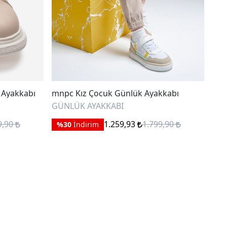
 Ayakkabı
mnpc Kız Çocuk Günlük Ayakkabı
mnp
Aya
GÜNLÜK AYAKKABI
GÜN
9,90
1.259,93
1.799,90
%30
İndirim
%