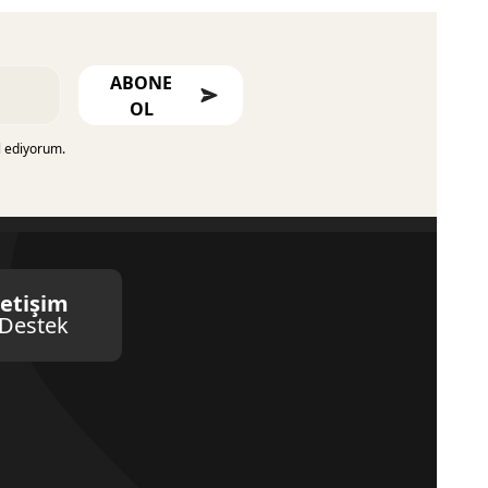
ABONE
OL
l ediyorum.
letişim
Destek