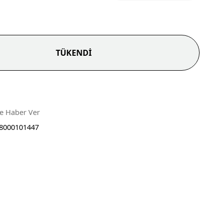
TÜKENDİ
ce Haber Ver
8000101447