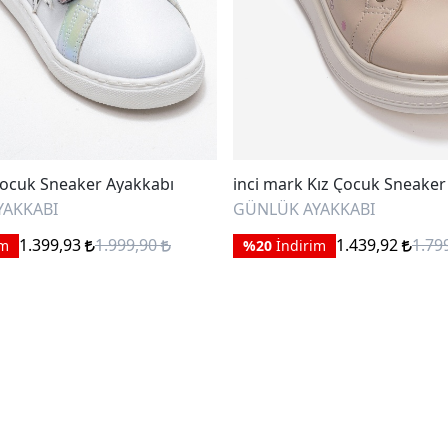
ocuk Sneaker Ayakkabı
inci mark Kız Çocuk Sneaker
YAKKABI
GÜNLÜK AYAKKABI
1.399,93
1.999,90
1.439,92
1.79
im
%20
İndirim