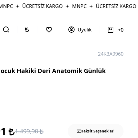
PC
ÜCRETSİZ KARGO
MNPC
ÜCRETSİZ KARGO
Üyelik
0
24K3A9960
Çocuk Hakiki Deri Anatomik Günlük
91
1.499,90
Taksit Seçenekleri