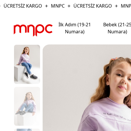
ÜCRETSİZ KARGO
MNPC
ÜCRETSİZ KARGO
MNPC
İlk Adım (19-21
Bebek (21-2
Numara)
Numara)