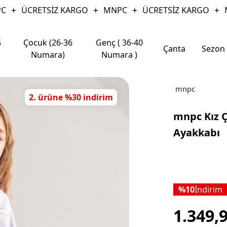
ÜCRETSİZ KARGO
MNPC
ÜCRETSİZ KARGO
MN
5
Çocuk (26-36
Genç ( 36-40
Çanta
Sezon
Numara)
Numara )
mnpc
2. ürüne %30 indirim
mnpc Kız 
Ayakkabı
10
İndirim
1.349,