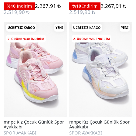
2.267,91
2.267,91
%10
İndirim
%10
İndirim
2.519,90
2.519,90
ÜCRETSIZ KARGO
YENI
ÜCRETSIZ KARGO
YENI
2. ÜRÜNE %30 INDIRIM
2. ÜRÜNE %30 INDIRIM
mnpc Kız Çocuk Günlük Spor
mnpc Kız Çocuk Günlük Spor
Ayakkabı
Ayakkabı
SPOR AYAKKABI
SPOR AYAKKABI