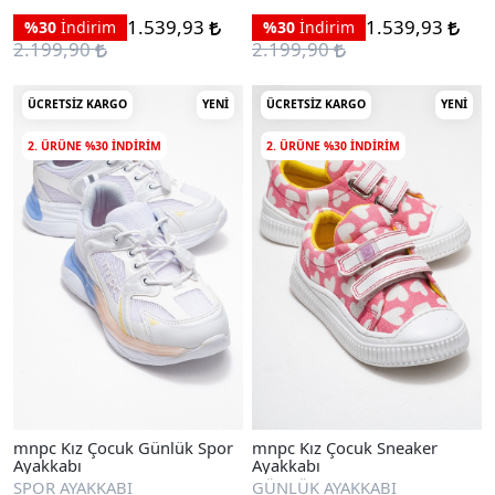
1.539,93
1.539,93
%30
İndirim
%30
İndirim
2.199,90
2.199,90
ÜCRETSIZ KARGO
YENI
ÜCRETSIZ KARGO
YENI
2. ÜRÜNE %30 INDIRIM
2. ÜRÜNE %30 INDIRIM
mnpc Kız Çocuk Günlük Spor
mnpc Kız Çocuk Sneaker
Ayakkabı
Ayakkabı
SPOR AYAKKABI
GÜNLÜK AYAKKABI