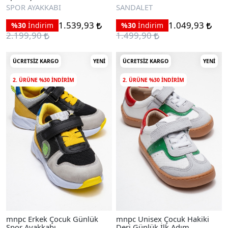
Sandalet
SPOR AYAKKABI
SANDALET
1.539,93
1.049,93
%30
İndirim
%30
İndirim
2.199,90
1.499,90
ÜCRETSIZ KARGO
YENI
ÜCRETSIZ KARGO
YENI
2. ÜRÜNE %30 INDIRIM
2. ÜRÜNE %30 INDIRIM
mnpc Erkek Çocuk Günlük
mnpc Unisex Çocuk Hakiki
Spor Ayakkabı
Deri Günlük İlk Adım