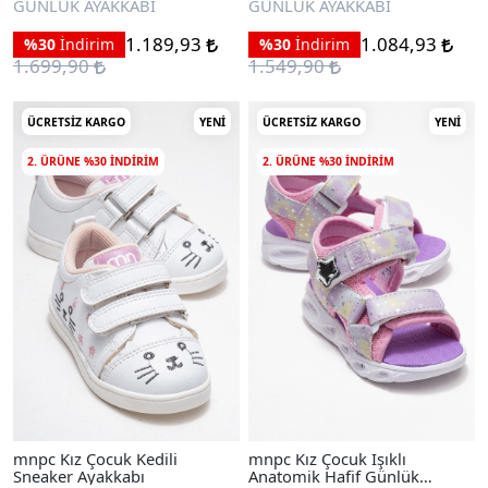
GÜNLÜK AYAKKABI
GÜNLÜK AYAKKABI
1.189,93
1.084,93
%30
İndirim
%30
İndirim
1.699,90
1.549,90
ÜCRETSIZ KARGO
YENI
ÜCRETSIZ KARGO
YENI
2. ÜRÜNE %30 INDIRIM
2. ÜRÜNE %30 INDIRIM
mnpc Kız Çocuk Kedili
mnpc Kız Çocuk Işıklı
Sneaker Ayakkabı
Anatomik Hafif Günlük