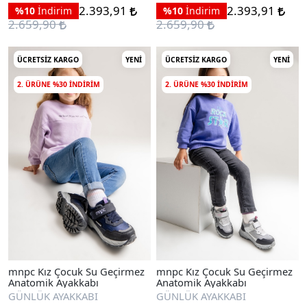
2.393,91
2.393,91
%10
İndirim
%10
İndirim
2.659,90
2.659,90
ÜCRETSIZ KARGO
YENI
ÜCRETSIZ KARGO
YENI
2. ÜRÜNE %30 INDIRIM
2. ÜRÜNE %30 INDIRIM
mnpc Kız Çocuk Su Geçirmez
mnpc Kız Çocuk Su Geçirmez
Anatomik Ayakkabı
Anatomik Ayakkabı
GÜNLÜK AYAKKABI
GÜNLÜK AYAKKABI