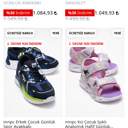
Sandalet
GÜNLÜK AYAKKABI
SANDALET
1.084,93
1.049,93
%30
İndirim
%30
İndirim
1.549,90
1.499,90
ÜCRETSIZ KARGO
YENI
ÜCRETSIZ KARGO
YENI
2. ÜRÜNE %30 INDIRIM
2. ÜRÜNE %30 INDIRIM
mnpc Erkek Çocuk Günlük
mnpc Kız Çocuk Işıklı
Spor Ayakkabı
Anatomik Hafif Günlük