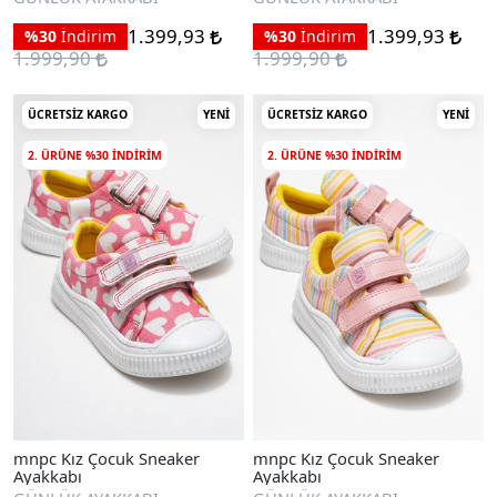
1.399,93
1.399,93
%30
İndirim
%30
İndirim
1.999,90
1.999,90
ÜCRETSIZ KARGO
YENI
ÜCRETSIZ KARGO
YENI
2. ÜRÜNE %30 INDIRIM
2. ÜRÜNE %30 INDIRIM
mnpc Kız Çocuk Sneaker
mnpc Kız Çocuk Sneaker
Ayakkabı
Ayakkabı