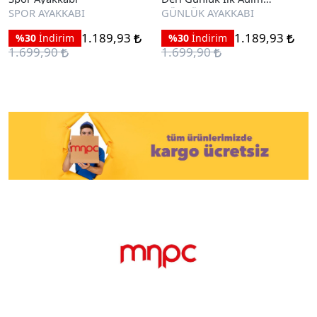
Ayakkabı
SPOR AYAKKABI
GÜNLÜK AYAKKABI
1.189,93
1.189,93
%30
İndirim
%30
İndirim
1.699,90
1.699,90