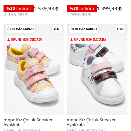
1.539,93
1.399,93
%30
İndirim
%30
İndirim
2.199,90
1.999,90
ÜCRETSIZ KARGO
YENI
ÜCRETSIZ KARGO
YENI
2. ÜRÜNE %30 INDIRIM
2. ÜRÜNE %30 INDIRIM
mnpc Kız Çocuk Sneaker
mnpc Kız Çocuk Sneaker
Ayakkabı
Ayakkabı
GÜNLÜK AYAKKABI
GÜNLÜK AYAKKABI