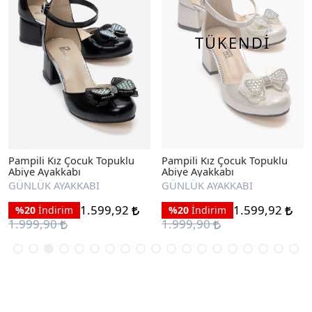
TÜKENDİ
Pampili Kız Çocuk Topuklu
Pampili Kız Çocuk Topuklu
Abiye Ayakkabı
Abiye Ayakkabı
GÜNLÜK AYAKKABI
GÜNLÜK AYAKKABI
1.599,92
1.599,92
%20
İndirim
%20
İndirim
1.999,90
1.999,90