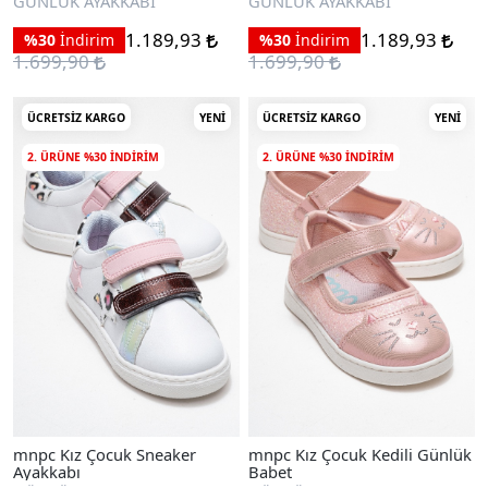
GÜNLÜK AYAKKABI
GÜNLÜK AYAKKABI
1.189,93
1.189,93
%30
İndirim
%30
İndirim
1.699,90
1.699,90
ÜCRETSIZ KARGO
YENI
ÜCRETSIZ KARGO
YENI
2. ÜRÜNE %30 INDIRIM
2. ÜRÜNE %30 INDIRIM
mnpc Kız Çocuk Sneaker
mnpc Kız Çocuk Kedili Günlük
Ayakkabı
Babet