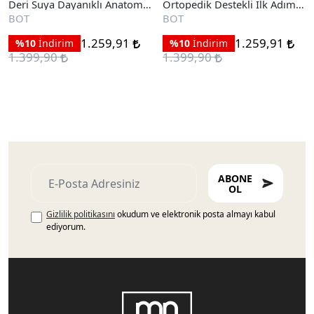
Deri Suya Dayanıklı Anatomik
Ortopedik Destekli İlk Adım
İlk Adım Bot
Bot
BOT
BOT
1.259,91
1.259,91
%10
İndirim
%10
İndirim
1.399,90
1.399,90
ABONE
OL
Gizlilik politikasını
okudum ve elektronik posta almayı kabul
ediyorum.