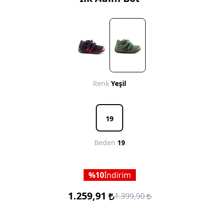
Renk
Yeşil
19
Beden
19
10
İndirim
1.259,91
1.399,90