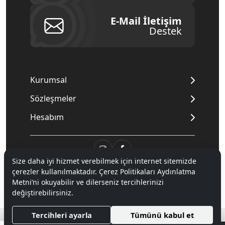
E-Mail İletişim
Destek
Kurumsal
Sözleşmeler
Hesabım
Size daha iyi hizmet verebilmek için internet sitemizde
çerezler kullanılmaktadır. Çerez Politikaları Aydınlatma
© 2020
Mnpc
. Tüm hakları saklıdır.
Metni’ni okuyabilir ve dilerseniz tercihlerinizi
değiştirebilirsiniz.
®
Tercihleri ayarla
Tümünü kabul et
Hipotenüs
Yeni Nesil E-Ticaret Sistemleri ile Hazırlanmıştır.