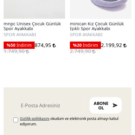
mnpc Unisex Çocuk Günlük
minican Kız Çocuk Günlük
Spor Ayakkabı
Işıklı Spor Ayakkabı
SPOR AYAKKABI
SPOR AYAKKABI
874,95
2.199,92
%50
İndirim
%20
İndirim
1.749,90
2.749,90
ABONE
OL
Gizlilik politikasını
okudum ve elektronik posta almayı kabul
ediyorum.