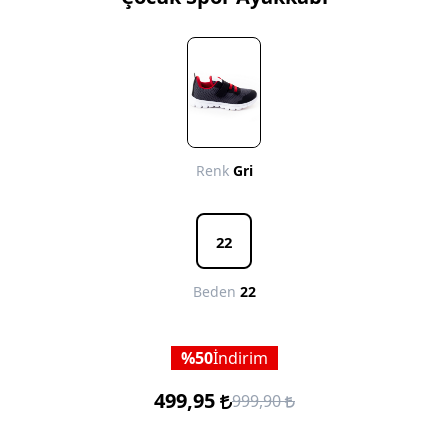
Renk
Gri
22
Beden
22
50
İndirim
499,95
999,90