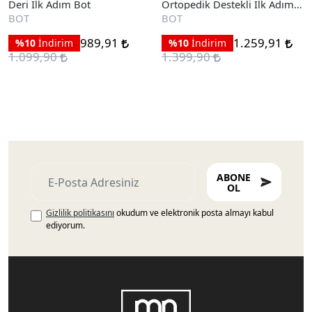
Deri İlk Adım Bot
Ortopedik Destekli İlk Adım
Bot
BOT
BOT
989,91
1.259,91
%10
İndirim
%10
İndirim
1.099,90
1.399,90
ABONE
OL
Gizlilik politikasını
okudum ve elektronik posta almayı kabul
ediyorum.