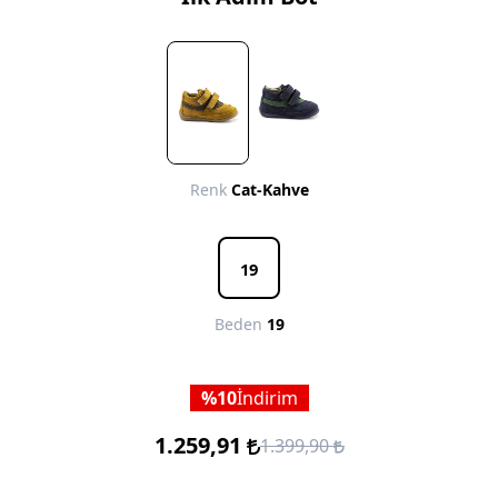
Renk
Cat-Kahve
19
Beden
19
10
İndirim
1.259,91
1.399,90